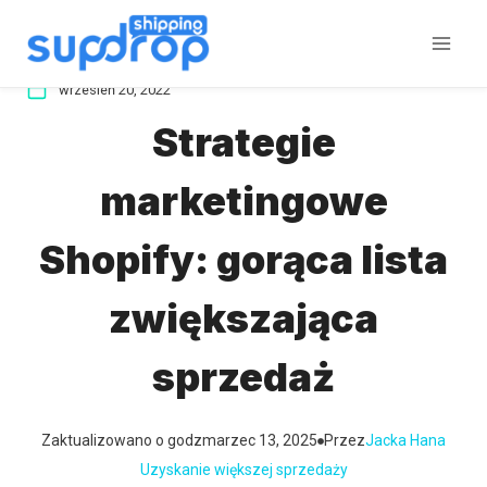
Przeskocz
do
treści
wrzesień 20, 2022
Strategie
marketingowe
Shopify: gorąca lista
zwiększająca
sprzedaż
Zaktualizowano o godz
marzec 13, 2025
Przez
Jacka Hana
Uzyskanie większej sprzedaży