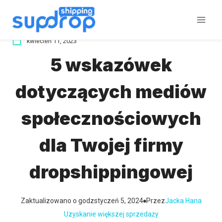
Przeskocz
do
treści
kwiecień 11, 2023
5 wskazówek
dotyczących mediów
społecznościowych
dla Twojej firmy
dropshippingowej
Zaktualizowano o godz
styczeń 5, 2024
Przez
Jacka Hana
Uzyskanie większej sprzedaży