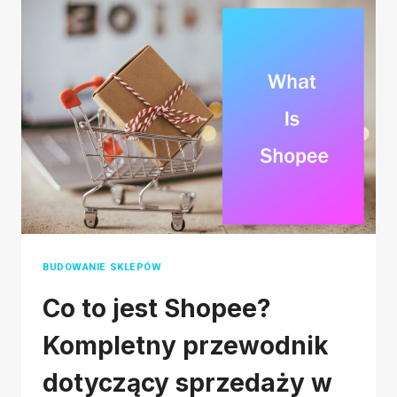
ON
BLACK
FRIDAY
2026(&
TIPS
TO
DRIVE
SALES)
BUDOWANIE SKLEPÓW
Co to jest Shopee?
Kompletny przewodnik
dotyczący sprzedaży w