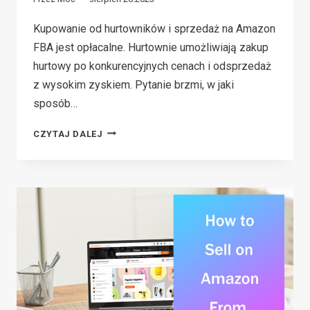
Kupowanie od hurtowników i sprzedaż na Amazon
FBA jest opłacalne. Hurtownie umożliwiają zakup
hurtowy po konkurencyjnych cenach i odsprzedaż
z wysokim zyskiem. Pytanie brzmi, w jaki
sposób…
HOW
CZYTAJ DALEJ
TO
FIND
WHOLESALERS
FOR
AMAZON
FBA(2026
GUIDE)