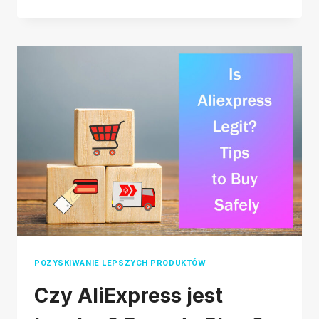
PROWADZIĆ
REKLAMY
GOOGLE:
KOMPLETNY
PRZEWODNIK
DLA
SPRZEDAWCÓW
INTERNETOWYCH
POZYSKIWANIE LEPSZYCH PRODUKTÓW
Czy AliExpress jest