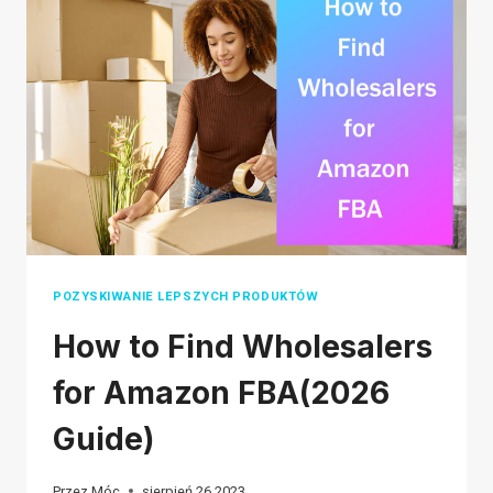
PLUS
8
WSKAZÓWEK,
JAK
KUPOWAĆ
BEZPIECZNIE
POZYSKIWANIE LEPSZYCH PRODUKTÓW
How to Find Wholesalers
for Amazon FBA(2026
Guide)
Przez
Móc
sierpień 26.2023