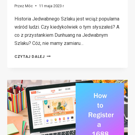
Przez
Móc
11 maja 2023 r
Historia Jedwabnego Szlaku jest wciąż popularna
wśród ludzi. Czy kiedykolwiek o tym słyszałeś? A
co z przystankiem Dunhuang na Jedwabnym
Szlaku? Cóż, nie mamy zamiaru…
DROPSHIPPING
CZYTAJ DALEJ
DHGATE:
DROPSHIPPING
Z
DHGATE
W
6
KROKACH