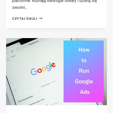
platformie. Kochają niedrogie towary i dzielą się
swoimi…
IS
CZYTAJ DALEJ
TEMU
SAFE?
THE
TRUTH
YOU
MUST
KNOW
BEFORE
ORDERING(2026)