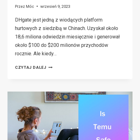
Przez
Móc
wrzesień 9, 2023
DHgate jest jedną z wiodących platform
hurtowych z siedzibą w Chinach. Uzyskał około
18,6 miliona odwiedzin miesięcznie i generował
około $100 do $200 milionów przychodów
rocznie. Ale kiedy…
CZY
CZYTAJ DALEJ
DHGATE
JEST
LEGALNE?
NIGDY
NIE
KUPUJ
OD
NIEGO,