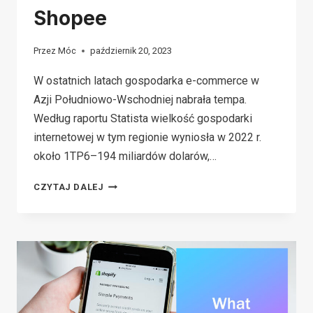
Shopee
Przez
Móc
październik 20, 2023
W ostatnich latach gospodarka e-commerce w
Azji Południowo-Wschodniej nabrała tempa.
Według raportu Statista wielkość gospodarki
internetowej w tym regionie wyniosła w 2022 r.
około 1TP6–194 miliardów dolarów,…
CO
CZYTAJ DALEJ
TO
JEST
SHOPEE?
KOMPLETNY
PRZEWODNIK
DOTYCZĄCY