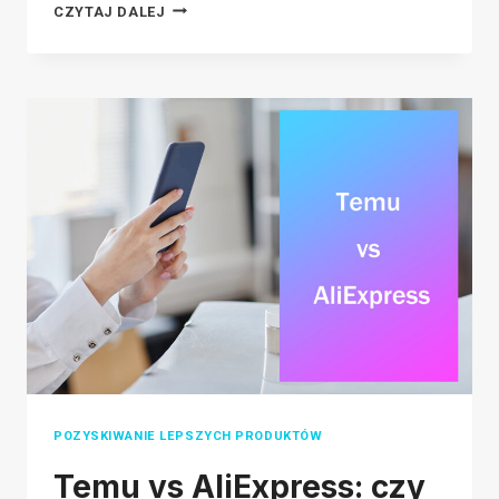
TEMU
CZYTAJ DALEJ
KONTRA
WISH:
CZY
TEMU
JEST
JAK
WISH?
(DOGŁĘBNE
PORÓWNANIE)
POZYSKIWANIE LEPSZYCH PRODUKTÓW
Temu vs AliExpress: czy