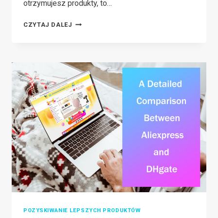
otrzymujesz produkty, to…
HOW
CZYTAJ DALEJ
TO
SELL
ON
AMAZON
FROM
ALIBABA
TO
MAKE
MONEY
2026
POZYSKIWANIE LEPSZYCH PRODUKTÓW