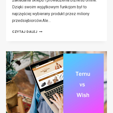
zakładania sklepu i prowadzenia biznesu online.
Dzięki swoim wyjątkowym funkcjom był to
najczęściej wybierany produkt przez miliony
przedsiębiorców.Ale…
WHAT
CZYTAJ DALEJ
IS
SHOPIFY
&
HOW
DOES
IT
WORK
IN
2026?
(COMPLETE
GUIDE)