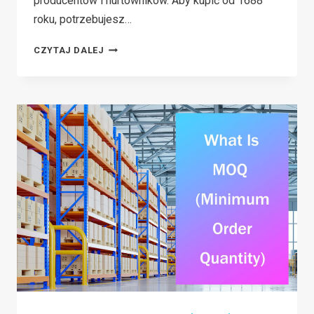
producentów i hurtowników. Aby kupić od 1688
roku, potrzebujesz…
HOW
CZYTAJ DALEJ
TO
REGISTER
A 1688
ACCOUNT
OUTSIDE
OF
CHINA
IN
2026?