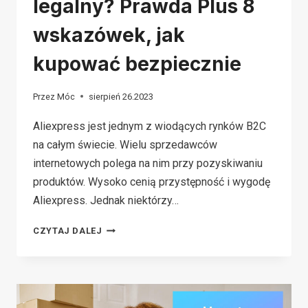
legalny? Prawda Plus 8
wskazówek, jak
kupować bezpiecznie
Przez
Móc
sierpień 26.2023
Aliexpress jest jednym z wiodących rynków B2C
na całym świecie. Wielu sprzedawców
internetowych polega na nim przy pozyskiwaniu
produktów. Wysoko cenią przystępność i wygodę
Aliexpress. Jednak niektórzy…
CZY
CZYTAJ DALEJ
ALIEXPRESS
JEST
LEGALNY?
PRAWDA