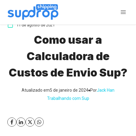
Ir
para
o
11 de agosto de 2021
conteúdo
Como usar a
Calculadora de
Custos de Envio Sup?
Atualizado em
5 de janeiro de 2024
Por
Jack Han
Trabalhando com Sup