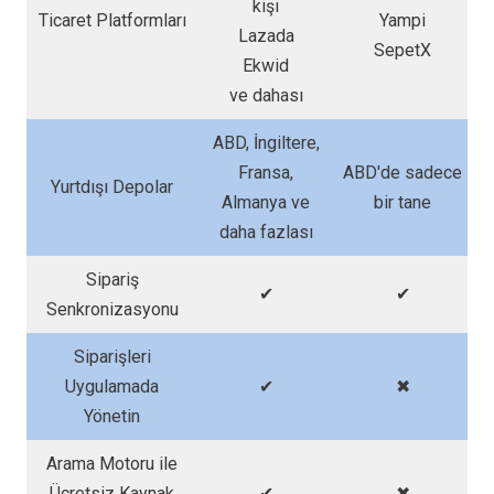
kişi
Ticaret Platformları
Yampi
Lazada
SepetX
Ekwid
ve dahası
ABD, İngiltere,
Fransa,
ABD'de sadece
Yurtdışı Depolar
Almanya ve
bir tane
daha fazlası
Sipariş
✔
✔
Senkronizasyonu
Siparişleri
Uygulamada
✔
✖
Yönetin
Arama Motoru ile
Ücretsiz Kaynak
✔
✖