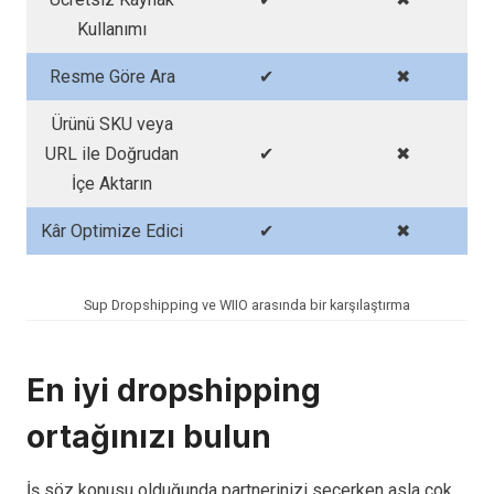
Kullanımı
Resme Göre Ara
✔
✖
Ürünü SKU veya
URL ile Doğrudan
✔
✖
İçe Aktarın
Kâr Optimize Edici
✔
✖
Sup Dropshipping ve WIIO arasında bir karşılaştırma
En iyi dropshipping
ortağınızı bulun
İş söz konusu olduğunda partnerinizi seçerken asla çok