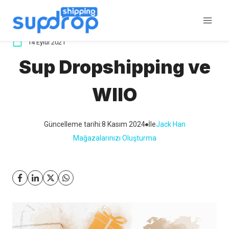
İçeriğe
atla
14 Eylül 2021
Sup Dropshipping ve
WIIO
Güncelleme tarihi:
8 Kasım 2024
İle
Jack Han
Mağazalarınızı Oluşturma