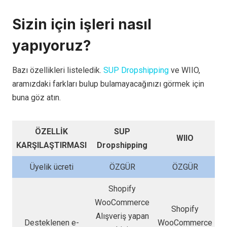
Sizin için işleri nasıl
yapıyoruz?
Bazı özellikleri listeledik.
SUP Dropship
p
ing
ve WIIO,
aramızdaki farkları bulup bulamayacağınızı görmek için
buna göz atın.
ÖZELLİK
SUP
WIIO
KARŞILAŞTIRMASI
Dropshipping
Üyelik ücreti
ÖZGÜR
ÖZGÜR
Shopify
WooCommerce
Shopify
Alışveriş yapan
Desteklenen e-
WooCommerce