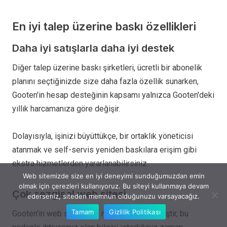
En iyi talep üzerine baskı özellikleri
Daha iyi satışlarla daha iyi destek
Diğer talep üzerine baskı şirketleri, ücretli bir abonelik
planını seçtiğinizde size daha fazla özellik sunarken,
Gooten'in hesap desteğinin kapsamı yalnızca Gooten'deki
yıllık harcamanıza göre değişir.
Dolayısıyla, işinizi büyüttükçe, bir ortaklık yöneticisi
atanmak ve self-servis yeniden baskılara erişim gibi
ekstra hizmetlerden yararlanabilirsiniz.
Web sitemizde size en iyi deneyimi sunduğumuzdan emin
olmak için çerezleri kullanıyoruz. Bu siteyi kullanmaya devam
Çok sezgisel web sitesi
ederseniz, siteden memnun olduğunuzu varsayacağız.
Tamam
Gizlilik Politikası
Gooten'in web sitesi çok iyi organize edilmiştir, bu