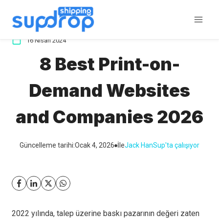
İçeriğe
atla
16 Nisan 2024
8 Best Print-on-
Demand Websites
and Companies 2026
Güncelleme tarihi:
Ocak 4, 2026
İle
Jack Han
Sup'ta çalışıyor
2022 yılında, talep üzerine baskı pazarının değeri zaten