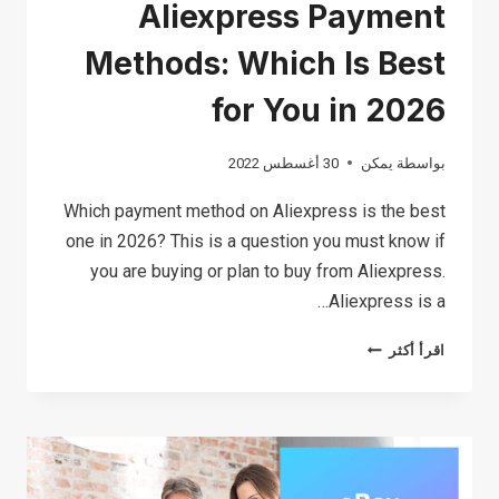
Aliexpress Payment
Methods: Which Is Best
for You in 2026
بواسطة
يمكن
30 أغسطس 2022
Which payment method on Aliexpress is the best
one in 2026? This is a question you must know if
you are buying or plan to buy from Aliexpress.
Aliexpress is a…
ALIEXPRESS
اقرأ أكثر
PAYMENT
METHODS:
WHICH
IS
BEST