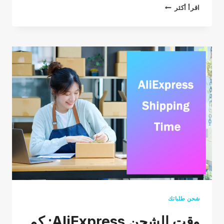
SHOPIFY
اقرأ أكثر
VS
AMAZON:
WHICH
PLATFORM
IS
RIGHT
FOR
YOU
IN
2026?
شحن طلباتك
وقت الشحن AliExpress: كم