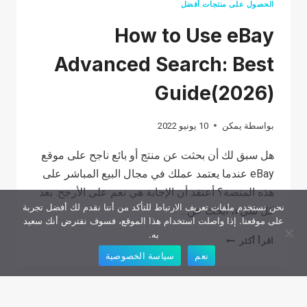
الحصول على منتجات أفضل
How to Use eBay
Advanced Search: Best
Guide(2026)
بواسطة
يمكن
10 يونيو 2022
هل سبق لك أن بحثت عن منتج أو بائع ناجح على موقع
eBay عندما يعتمد عملك في مجال البيع المباشر على
هذه المنصة؟ أعتقد أن الإجابة هي نعم على الأرجح. بعد
نحن نستخدم ملفات تعريف الارتباط للتأكد من أننا نقدم لك أفضل تجربة
كل شيء، ابحث عن...
على موقعنا. إذا واصلت استخدام هذا الموقع، فسوف نفترض أنك سعيد
به.
HOW TO
اقرأ أكثر
نعم
سياسة الخصوصية
USE
EBAY
ADVANCED