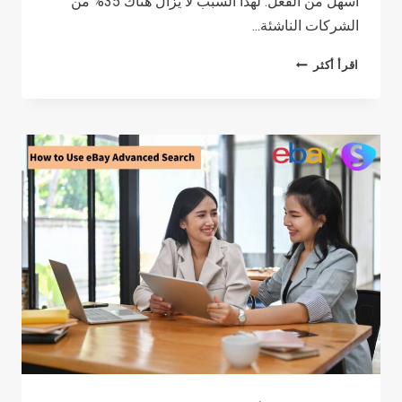
اسهل من الفعل. لهذا السبب لا يزال هناك 35% من
الشركات الناشئة...
HOW
اقرأ أكثر
TO
FIND
A
PROFITABLE
DROPSHIPPING
NICHE
IN
2026(5
STEPS)