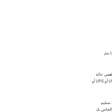
 يتم
في حالة
الشحن الذي يتم التعامل معه بواسطة البائع، قد يستخدم كل بائع شركات شحن مختلفة مثل USPS أو UPS أو
 يجب تسليم
 الخاص بك