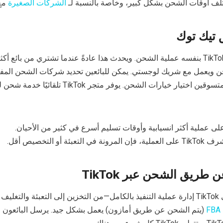
لف أوقات الشحن بشكل كبير، وخاصة بالنسبة لـ
الشركات الصغيرة
مع 
تيك توك
في بعض الحالات، يتولى TikTok بنفسه عملية الشحن. ويحدث هذا عادةً عندما تشتري من بائع 
وUPS وFedex) ويمكن للمتسوقين اختيار خيارات الشحن. يوفر متجر TikTok 
عملية أكثر انسيابية وأوقات تسليم أسرع في كثير من الأحيان.
لتعبئة أو التخصيص أقل.
طريق الشحن عبر TikTok
هذا خيار أحدث حيث تتولى TikTok إدارة عملية التنفيذ بالكامل—من التخزين إلى التعبئة وال
(يتم الشحن عن طريق أمازون) يعمل بشكل جيد. يرسل البائعون م