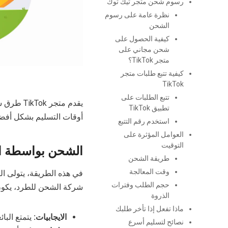
رسوم شحن متجر تيك توك
نظرة عامة على رسوم
الشحن
كيفية الحصول على
شحن مجاني على
متجر TikTok؟
كيفية تتبع طلبات متجر
TikTok
تتبع الطلبات على
يقدم متج
تطبيق TikTok
أوقات التسليم بشكل أفضل
استخدم رقم التتبع
العوامل المؤثرة على
التوقيت
الشحن بواسطة ال
طريقة الشحن
وقت المعالجة
في هذه الطريقة، يتولى ال
حجم الطلب وفترات
شركة الشحن للطرد، يكون 
الذروة
ماذا تفعل إذا تأخر طلبك
الايجابيات:
يتمتع البا
نصائح لتسليم أسرع