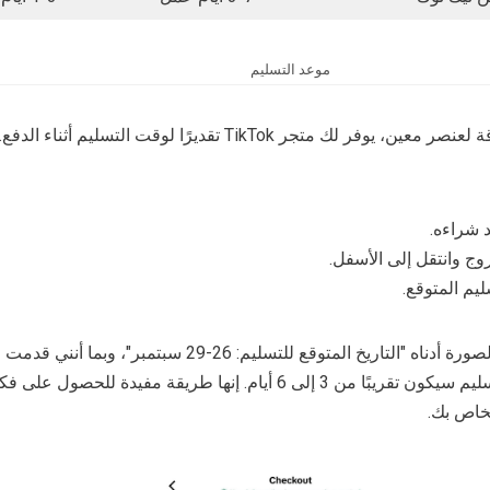
موعد التسليم
إذا كنت تريد تقديرًا أكثر دقة لعنصر معين، يوفر لك متجر TikTok تقديرًا لوقت التسل
 شراءه.
وج وانتقل إلى الأسفل.
يم المتوقع.
على سبيل المثال، تُظهر الصورة أدناه "التاريخ المتوقع للتسليم: 26-29 سبتم
23 سبتمبر، فإن وقت التسليم سيكون تقريبًا من 3 إلى 6 أيام. إنها طريقة مفيدة لل
خاص بك.