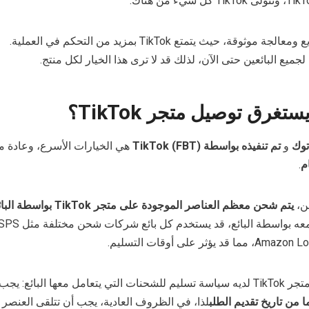
وثوقة، حيث يتمتع TikTok بمزيد من التحكم في العملية.
لجميع البائعين حتى الآن، لذلك قد لا ترى هذا الخيار لكل منتج.
غرق توصيل متجر TikTok؟
توك
و
تم تنفيذه بواسطة TikTok (FBT)
هي الخيارات الأسرع، وعادة ما
.
ن،
يتم شحن معظم العناصر الموجودة على متجر TikTok بواسطة البائع
على الرغم من ذلك، فإن متجر TikTok لديه سياسة تسليم للشحنات التي يتعامل معها البائع:
لذا، في الظروف العادية، يجب أن تتلقى العنصر