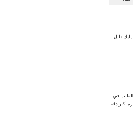
يم أثناء الدفع. إليك دليل
بر"، وبما أنني قدمت الطلب في
حصول على فكرة أكثر دقة