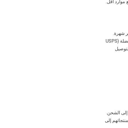
موارد أقل.
أكثر شهرة.
ينسق TikTok عملية الشحن ويعمل مع شريك لوجستي. يمكن للبائعين تحديد شركات الشحن المفضلة (USPS
تلقائيًا خدمة شحن لتوصيل
تغليف إلى الشحن.
نتجاتهم إلى