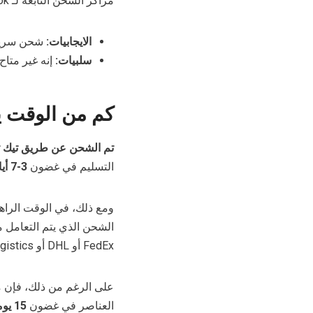
مراكز الشحن التابعة لـ TikTok، وتتولى TikTok كل شيء من هناك.
الايجابيات:
شحن سريع ومعالجة م
سلبيات:
إنه غير متاح 
كم من الوقت يست
تم الشحن عن طريق تيك 
التسليم في غضون
3-7 أيام
ومع ذلك، في الوقت الراه
FedEx أو DHL أو Amazon Logistics، مما قد يؤثر على أوقات التسليم.
العناصر في غضون
15 يوما من تاريخ تقديم الطلب