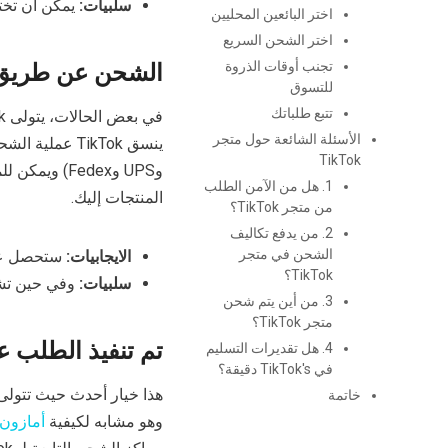
سلبيات:
يمكن أن تخت
اختر البائعين المحليين
اختر الشحن السريع
الشحن عن طريق 
تجنب أوقات الذروة
للتسوق
تتبع طلباتك
الأسئلة الشائعة حول متجر
TikTok
1. هل من الآمن الطلب
المنتجات إليك.
من متجر TikTok؟
2. من يدفع تكاليف
الشحن في متجر
الايجابيات:
ستحصل على 
TikTok؟
سلبيات:
وفي حين تشرف TikTok على العملية، فإن المرونة في ا
3. من أين يتم شحن
متجر TikTok؟
تم تنفيذ الطلب عن 
4. هل تقديرات التسليم
في TikTok's دقيقة؟
خاتمة
وهو مشابه لكيفية
أمازون FBA