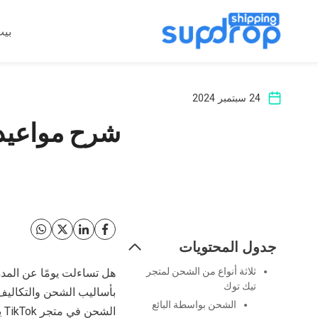
خطى
لى
بي
لمحتوى
24 سبتمبر 2024
شرح مواعيد تسليم متجر k
جدول المحتويات
ثلاثة أنواع من الشحن لمتجر
هل تساءلت يومًا عن المد
تيك توك
بأساليب الشحن والتكاليف؟
الشحن بواسطة البائع
الشحن في متجر TikTok يمكن أن يوفر لك الوقت والصداع المحتمل.