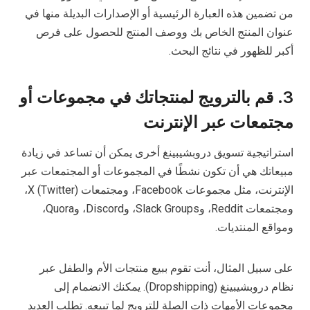
من تضمين هذه العبارة الرئيسية أو الإصدارات البديلة منها في
عنوان المنتج الخاص بك ووصف المنتج للحصول على فرص
أكبر للظهور في نتائج البحث.
3. قم بالترويج لمنتجاتك في مجموعات أو
مجتمعات عبر الإنترنت
استراتيجية تسويق دروبشيبينغ أخرى يمكن أن تساعد في زيادة
مبيعاتك هي أن تكون نشطًا في المجموعات أو المجتمعات عبر
الإنترنت، مثل مجموعات Facebook، ومجتمعات X (Twitter)،
ومجتمعات Reddit، وSlack Groups، وDiscord، وQuora،
ومواقع المنتديات.
على سبيل المثال، أنت تقوم ببيع منتجات الأم والطفل عبر
نظام دروبشيبينغ (Dropshipping). يمكنك الانضمام إلى
مجموعات الأمهات ذات الصلة للترويج لما تبيعه. تطلب العديد