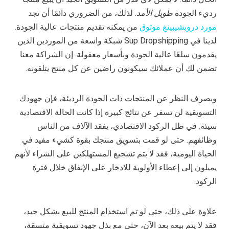
رديء الجودة
طويل الأمد
. لذلك، من الضروري دائمًا أن تجد
مورد دروبشيبينغ موثوق
من يمكنه تقديم منتجات عالية الجودة.
لدينا في Sup Dropshipping شبكة واسعة من الموردين الذين
يقدمون سلعًا عالية الجودة وبأسعار معقولة. إن الشراكة معنا
تضمن لك أن عملائك سيكونون راضين عن كل منتج يتلقونه.
وبصرف النظر عن المنتجات ذات الجودة الرديئة، فإن جهودك
التسويقية لن تسفر عن نتائج كبيرة إذا كانت الحالة الاقتصادية
سيئة. في ظل الركود الاقتصادي، يفقد الآلاف من الناس
وظائفهم. حتى لو قمت بتسويق منتجك بقوة كشيء مفيد في
الحياة اليومية، فقد لا يتم تشجيع المستهلكين على الشراء لأنهم
يميلون إلى إعطاء الأولوية للادخار على الإنفاق خلال فترة
الركود.
علاوة على ذلك، حتى لو تم استخدام المنتج للبيع بشكل جيد،
فقد لا يتم بيعه بعد الآن، حتى مع بذل جهود تسويقية متسقة،