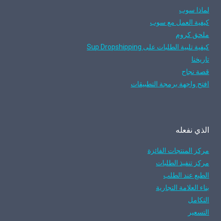
لماذا سوب
كيفية العمل مع سوب
ملحق كروم
كيفية تلبية الطلبات على Sup Dropshipping
تاريخنا
قصة نجاح
افتح واجهة برمجة التطبيقات
الذي نفعله
مركز المنتجات الفائزة
مركز تنفيذ الطلبات
الطبع عند الطلب
بناء العلامة التجارية
التكامل
التسعير