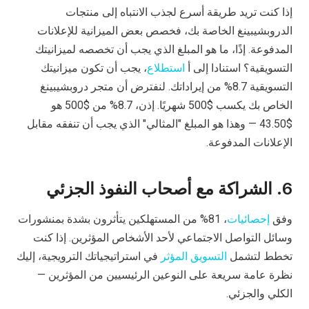
إذا كنت تريد طريقة أسرع لجذب الانتباه إلى منتجات
الدروبشيبينغ الخاصة بك، فخصص بعض الميزانية للإعلانات
المدفوعة. إذًا، ما هو المبلغ الذي يجب أن تخصصه لميزانيتك
التسويقية؟ استنادا إلى أ
استطلاع
، يجب أن تكون ميزانيتك
التسويقية 8.7% من إيراداتك. لنفترض أن متجر دروبشيبينغ
الخاص بك يكسب $500 شهريًا. إذن، 8.7% من $500 هو
$43.50 — وهذا هو المبلغ "المثالي" الذي يجب أن تنفقه مقابل
الإعلانات المدفوعة.
6. الشراكة مع أصحاب النفوذ الجزئي
وفق
إحصائيات
، 81% من المستهلكين يتأثرون بشدة بمنشورات
وسائل التواصل الاجتماعي لأحد الأشخاص المؤثرين. إذا كنت
تخطط لتشمل
التسويق المؤثر
في استراتيجياتك الترويجية، إليك
نظرة عامة سريعة على النوعين الرئيسيين من المؤثرين —
الكلي والجزئي.