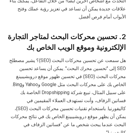
التحدث مع أشخاص آخرين أيضا! من خلال التفاعل، يمكنك بناء
علاقات جديدة يمكن أن تساعد في تعزيز رؤية عملك وفتح
الأبواب أمام فرص أفضل.
2. تحسين محركات البحث لمتاجر التجارة
الإلكترونية وموقع الويب الخاص بك
هل سمعت عن تحسين محركات البحث (SEO)؟ يشير مصطلح
SEO إلى "تحسين محرك البحث". يمكن أن يساعد تحسين
محركات البحث (SEO) في تحسين ظهور موقع دروبشيبينغ
الخاص بك على محركات البحث مثل Google وYahoo وBing.
على سبيل المثال، تبيع شركة Dropshipping الخاصة بك
فساتين الزفاف، وأنت تستهدف العملاء المقيمين في
كاليفورنيا. باستخدام تقنيات تحسين محركات البحث (SEO)،
يمكن أن يظهر موقع دروبشيبينغ الخاص بك في نتائج محركات
البحث عندما يبحث شخص ما عن “فساتين الزفاف في
كاليفورنيا”.