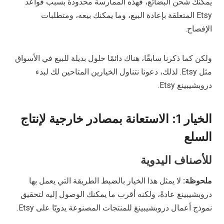
يمكنك شحن البضائع، فهذه الممارسة محدودة بسبب قواعد
Etsy المتعلقة بإعادة البيع، وما يمكنك بيعه، ومتطلبات
الإفصاح.
ولكن كما ذكرنا سابقًا، هناك دائمًا حلول بديلة للبيع في الأسواق
مثل Etsy. لذلك، دعونا نتناول الخيارين المتاحين لك لبدء
دروبشيبينغ Etsy.
الخيار 1: الاستعانة بمصادر خارجية لإنتاج
السلع
للأصناف اليدوية
ملحوظة:
لا يمثل هذا الخيار بالضبط الطريقة التي يعمل بها
دروبشيبينغ عادةً، ولكنه أقرب ما يمكنك الوصول إليه لتحقيق
نموذج أعمال دروبشيبينغ للمنتجات المصنوعة يدويًا على Etsy.