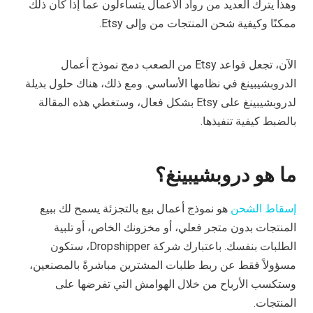
وهذا يترك العديد من رواد الأعمال يتساءلون عما إذا كان ذلك
ممكنًا وكيفية شحن المنتجات من وإلى Etsy.
الآن، تجعل قواعد Etsy من الصعب دمج نموذج أعمال
الدروبشيبينغ في نظامها الأساسي. ومع ذلك، هناك حلول بديلة
لدروبشيبينغ على Etsy بشكل فعال، وستغطي هذه المقالة
بالضبط كيفية تنفيذها.
ما هو دروبشيبينغ؟
إسقاط الشحن
هو نموذج أعمال بيع بالتجزئة يسمح لك ببيع
المنتجات بدون متجر فعلي، أو مخزونك الخاص، أو تلبية
الطلبات بنفسك. باعتبارك شركة Dropshipper، ستكون
مسؤولاً فقط عن ربط طلبات المشترين مباشرةً بالمصنعين،
وستكسب الأرباح من خلال الهوامش التي تفرضها على
المنتجات.