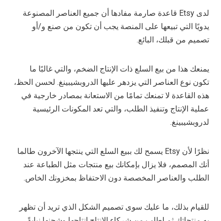
لدى Etsy قاعدة صارمة مفادها أن جميع العناصر المصنوعة
يدويًا التي تبيعها على المنصة يجب أن تكون من صنع و/أو
تصميم من قبلك، البائع.
يمنعك هذا من بيع السلع ذات الإنتاج الضخم، والتي غالبًا ما
تكون نوع العناصر التي يزدهر عليها الدروبشيبينغ. لحسن الحظ،
هذه القاعدة لا تمنعك تمامًا من الاستعانة بمصادر خارجية في
عملية الإنتاج وتنفيذ الطلب، والتي تعد المكونات الرئيسية
لدروبشيبينغ.
نظرًا لأن Etsy يسمح لك ببيع السلع التي ينتجها الآخرون طالما
أنك المصمم، فلا يزال بإمكانك بيع منتجات مثل الطباعة عند
الطلب والعناصر المخصصة دون الاحتفاظ بمخزونك الخاص.
للقيام بذلك، ما عليك سوى تصميم الشكل الذي تريد أن تظهر
به منتجاتك ثم اطلب من شركاء الإنتاج إنتاجها وشحنها نيابةً