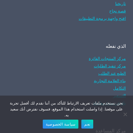
تاريخنا
قصة نجاح
افتح واجهة برمجة التطبيقات
الذي نفعله
مركز المنتجات الفائزة
مركز تنفيذ الطلبات
الطبع عند الطلب
بناء العلامة التجارية
التكامل
التسعير
بلغ عن سوء معاملة
نحن نستخدم ملفات تعريف الارتباط للتأكد من أننا نقدم لك أفضل تجربة
على موقعنا. إذا واصلت استخدام هذا الموقع، فسوف نفترض أنك سعيد
به.
نعم
سياسة الخصوصية
مركز المساعدة