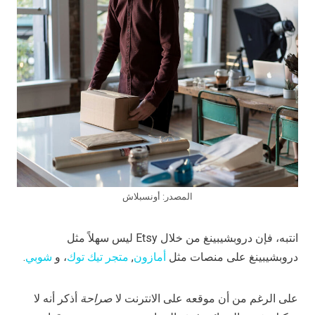
المصدر: أونسبلاش
انتبه، فإن دروبشيبينغ من خلال Etsy ليس سهلاً مثل
دروبشيبينغ على منصات مثل
أمازون
,
متجر تيك توك
، و
شوبي
.
على الرغم من أن موقعه على الانترنت لا
صراحة
أذكر أنه لا