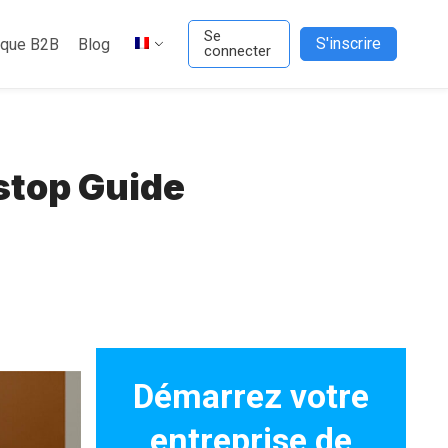
Se
S'inscrire
ique B2B
Blog
connecter
stop Guide
Démarrez votre
entreprise de