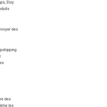
mps, Etsy
oduits
nvoyer des
opshipping
r
les
dre des
même les