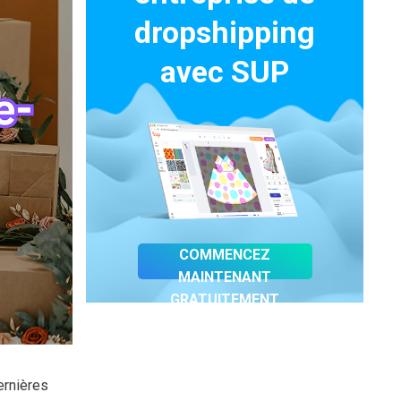
dropshipping
avec SUP
COMMENCEZ
MAINTENANT
GRATUITEMENT
ernières