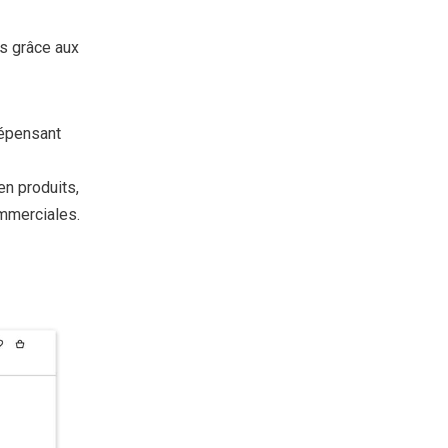
s grâce aux
dépensant
en produits,
ommerciales.