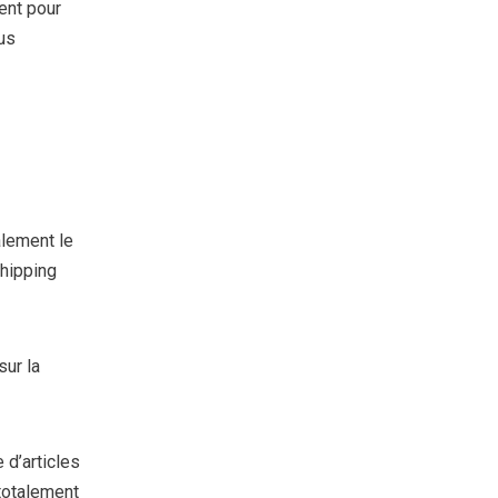
ent pour
us
alement le
shipping
sur la
d’articles
totalement