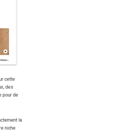
ur cette
ux, des
e pour de
actement la
re niche