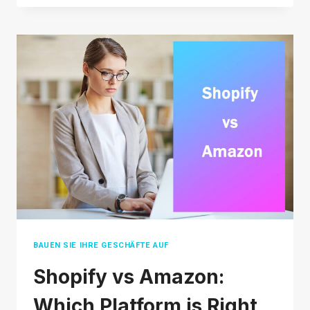
ETSY:
EIN
SHOP
AUF
IHRER
WEBSITE
ODER
EINE
STOREFRONT
AUF
EINEM
MARKTPLATZ?
BAUEN SIE IHRE GESCHÄFTE AUF
Shopify vs Amazon:
Which Platform is Right