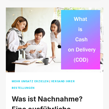
DOES
ETSY
TAKE
TO
SHIP
IN
2026
MEHR UMSATZ ERZIELEN
|
VERSAND IHRER
BESTELLUNGEN
Was ist Nachnahme?