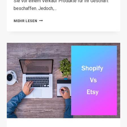
Sie vor einem Verkauf Produkte für Ihr Geschäft
beschaffen. Jedoch,…
5
MEHR LESEN
BEWÄHRTE
METHODEN
ZUR
PRODUKTBESCHAFFUNG
FÜR
IHR
UNTERNEHMEN