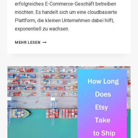
erfolgreiches E-Commerce-Geschäft betreiben
möchten. Es handelt sich um eine cloudbasierte
Plattform, die kleinen Unternehmen dabei hilft,
exponentiell zu wachsen.
TOP 8
MEHR LESEN
PAYMENT
METHODS
FOR
YOUR
SHOPIFY
STORE
IN
2026