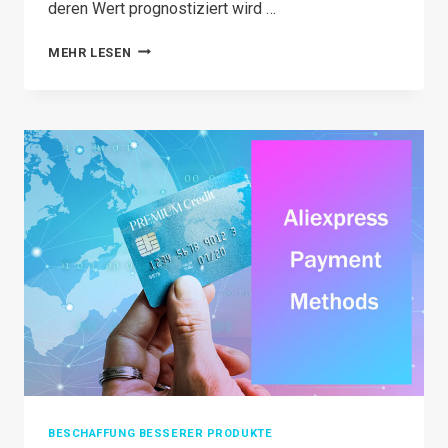
deren Wert prognostiziert wird …
PRINTIFY
MEHR LESEN
VS
PRINTFUL DEEP
COMPARISON: LATEST
REVIEW
IN
2026
BESCHAFFUNG BESSERER PRODUKTE