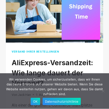
FOR
YOU
IN
2026?
VERSAND IHRER BESTELLUNGEN
AliExpress-Versandzeit:
Wie lange dauert der
Wir verwenden Cookies, um sicherzustellen, dass wir Ihnen
Versand?
das beste Erlebnis auf unserer Website bieten. Wenn Sie diese
Website weiterhin nutzen, gehen wir davon aus, dass Sie damit
zufrieden sind.
Von
Jack Han
1. August 2022
OK
Datenschutzrichtlinie
Als einer der größten E-Commerce-Marktplätze