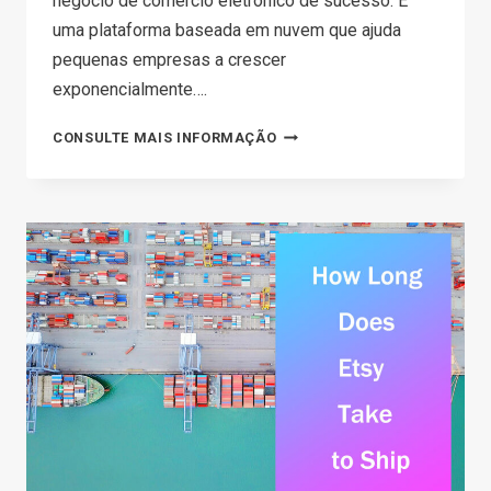
negócio de comércio eletrônico de sucesso. É
uma plataforma baseada em nuvem que ajuda
pequenas empresas a crescer
exponencialmente….
TOP 8
CONSULTE MAIS INFORMAÇÃO
PAYMENT
METHODS
FOR
YOUR
SHOPIFY
STORE
IN
2026