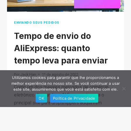
ENVIANDO SEUS PEDIDOS
Tempo de envio do
AliExpress: quanto
tempo leva para enviar
Por
Jack Han
1º de agosto de 2022
Utilizamos cookies para garantir que lhe proporcionamos a
melhor experiência no nosso site. Se você continuar a usar
Como um dos maiores mercados de comércio
este site, assumiremos que você está satisfeito com ele.
eletrônico do mundo, o AliExpress é agora o
OK
Política de Privacidade
principal site para dropshippers adquirirem
produtos. Mas às vezes os tempos de envio do
AliExpress podem ser confusos. Dependendo…
TEMPO