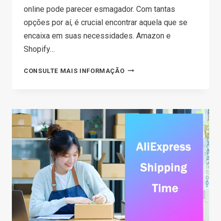
online pode parecer esmagador. Com tantas
opções por aí, é crucial encontrar aquela que se
encaixa em suas necessidades. Amazon e
Shopify…
SHOPIFY
CONSULTE MAIS INFORMAÇÃO
VS
AMAZON:
WHICH
PLATFORM
IS
RIGHT
FOR
YOU
IN
2026?