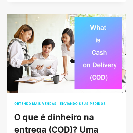
DOES
ETSY
TAKE
TO
SHIP
IN
2026
OBTENDO MAIS VENDAS
|
ENVIANDO SEUS PEDIDOS
O que é dinheiro na
entrega (COD)? Uma