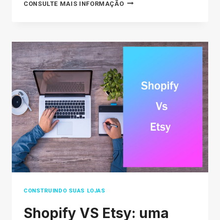
5
CONSULTE MAIS INFORMAÇÃO
MÉTODOS
COMPROVADOS
DE
FORNECIMENTO
DE
PRODUTOS
PARA
O
SEU
NEGÓCIO
CONSTRUINDO SUAS LOJAS
Shopify VS Etsy: uma