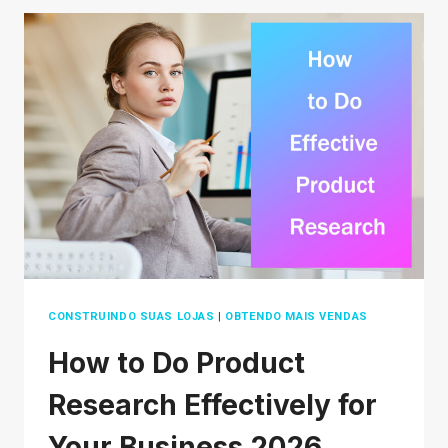
GOOGLE
ADS
PARA
UMA
PUBLICIDADE
ON-
LINE
BEM-
SUCEDIDA
CONSTRUINDO SUAS LOJAS
|
OBTENDO MAIS VENDAS
How to Do Product
Research Effectively for
Your Business 2026