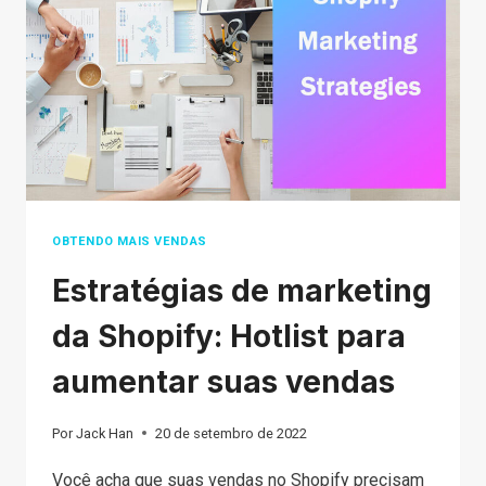
(COD)?
UMA
EXPLICAÇÃO
DETALHADA
PARA
VENDEDORES
ON-
LINE
OBTENDO MAIS VENDAS
Estratégias de marketing
da Shopify: Hotlist para
aumentar suas vendas
Por
Jack Han
20 de setembro de 2022
Você acha que suas vendas no Shopify precisam