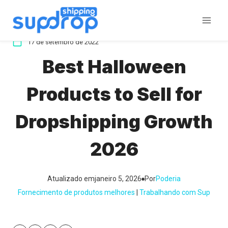
Ir
para
o
17 de setembro de 2022
conteúdo
Best Halloween
Products to Sell for
Dropshipping Growth
2026
Atualizado em
janeiro 5, 2026
Por
Poderia
Fornecimento de produtos melhores
 | 
Trabalhando com Sup