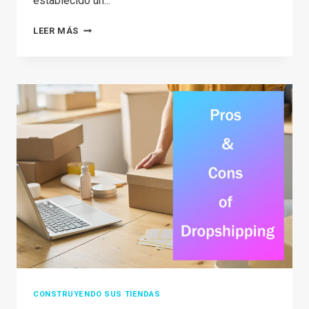
establecido un...
ETSY
LEER MÁS
DROPSHIPPING
IN
2026:
A
ONE-
STOP
GUIDE
CONSTRUYENDO SUS TIENDAS