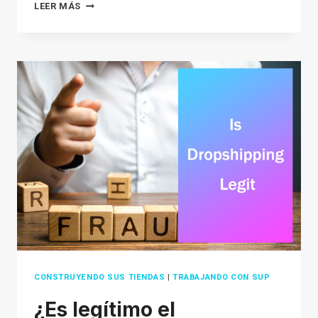
PAGEFLY
LEER MÁS
REVIEW:
IS
THIS
PAGE
BUILDER
GOOD
FOR
SHOPIFY
IN
2026?
CONSTRUYENDO SUS TIENDAS
|
TRABAJANDO CON SUP
¿Es legítimo el