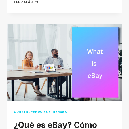
¿QUÉ
LEER MÁS
ES
WOOCOMMERCE?
UNA
GUÍA
PARA
ESTE
COMPLEMENTO
GRATUITO
DE
WORDPRESS
CONSTRUYENDO SUS TIENDAS
¿Qué es eBay? Cómo