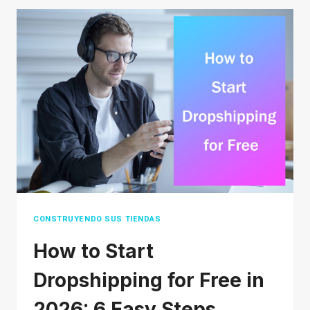
CONSIDERAR
SOBRE
CÓMO
ENCONTRAR
BUENOS
PRODUCTOS
PARA
REALIZAR
ENVÍO
DIRECTO
CONSTRUYENDO SUS TIENDAS
How to Start
Dropshipping for Free in
2026: 6 Easy Steps