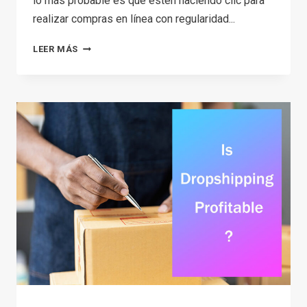
lo más probable es que estén haciendo clic para
realizar compras en línea con regularidad...
CÓMO
LEER MÁS
ABRIR
UNA
TIENDA
EN
LÍNEA:
9
SENCILLOS
PASOS
+
ERRORES
A
EVITAR