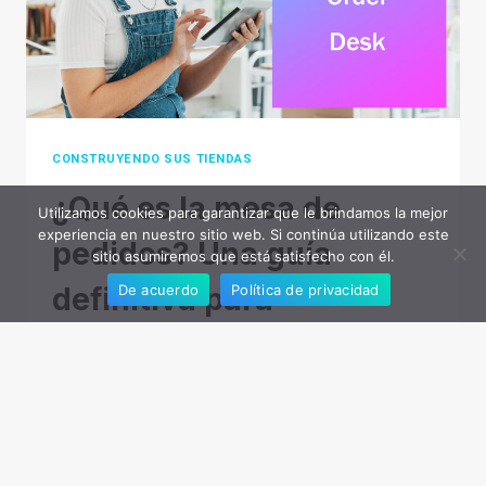
POPULAR
PLATAFORMA
DE
REDES
SOCIALES
CONSTRUYENDO SUS TIENDAS
¿Qué es la mesa de
Utilizamos cookies para garantizar que le brindamos la mejor
experiencia en nuestro sitio web. Si continúa utilizando este
pedidos? Una guía
sitio asumiremos que está satisfecho con él.
De acuerdo
Política de privacidad
definitiva para
principiantes
Por
Puede
30 de noviembre de 2023
La gestión de pedidos es una tarea tediosa para
los vendedores online. Pero ahora se puede