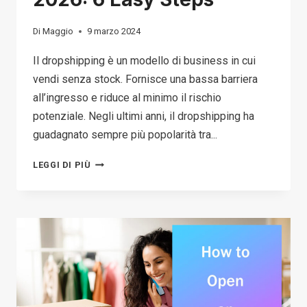
Di
Maggio
9 marzo 2024
Il dropshipping è un modello di business in cui
vendi senza stock. Fornisce una bassa barriera
all’ingresso e riduce al minimo il rischio
potenziale. Negli ultimi anni, il dropshipping ha
guadagnato sempre più popolarità tra...
HOW
LEGGI DI PIÙ
TO
START
DROPSHIPPING
FOR
FREE
IN
2026: