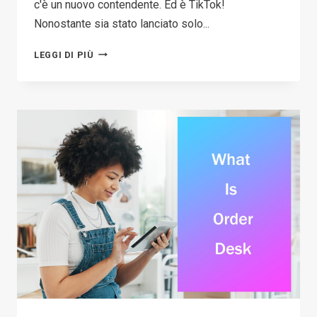
c'è un nuovo contendente. Ed è TikTok!
Nonostante sia stato lanciato solo...
COS'È
LEGGI DI PIÙ
TIKTOK?
UNO
SGUARDO
PIÙ
DA
VICINO
A
QUESTA
POPOLARE
PIATTAFORMA
DI
SOCIAL
MEDIA