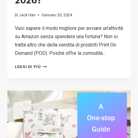
2026?
Di
Jack Han
Gennaio 20, 2024
Vuoi sapere il modo migliore per avviare un'attività
su Amazon senza spendere una fortuna? Non si
tratta altro che della vendita di prodotti Print On
Demand (POD). Poiché offre la comodità...
HOW
LEGGI DI PIÙ
TO
START
YOUR
AMAZON
PRINT
ON
DEMAND
BUSINESS