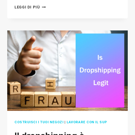
PAGEFLY
LEGGI DI PIÙ
REVIEW:
IS
THIS
PAGE
BUILDER
GOOD
FOR
SHOPIFY
IN
2026?
COSTRUISCI I TUOI NEGOZI
|
LAVORARE CON IL SUP