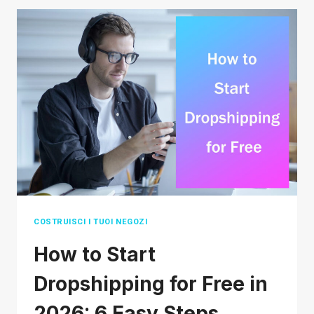
CONSIDERARE
SU
COME
TROVARE
BUONI
PRODOTTI
DA
VENDERE
IN
DROPSHIPPING
COSTRUISCI I TUOI NEGOZI
How to Start
Dropshipping for Free in
2026: 6 Easy Steps