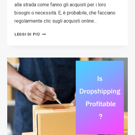
alla strada come fanno gli acquisti per i loro
bisogni o necessità. E, è probabile, che facciano
regolarmente clic sugli acquisti online...
COME
LEGGI DI PIÙ
APRIRE
UN
NEGOZIO
ONLINE:
9
SEMPLICI
PASSAGGI
+
ERRORI
DA
EVITARE