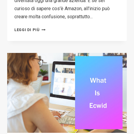
diventata oggi una grande azienda. E se sei
curioso di sapere cos'è Amazon, all'inizio può
creare molta confusione, soprattutto...
COS'È
LEGGI DI PIÙ
AMAZON?
UNA
GUIDA
SU
COME
INIZIARE
A
VENDERE
SU
AMAZON