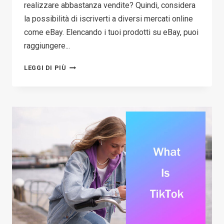
realizzare abbastanza vendite? Quindi, considera
la possibilità di iscriverti a diversi mercati online
come eBay. Elencando i tuoi prodotti su eBay, puoi
raggiungere...
COS'È
LEGGI DI PIÙ
EBAY?
COME
INIZIARE
SU
EBAY
COME
VENDITORE