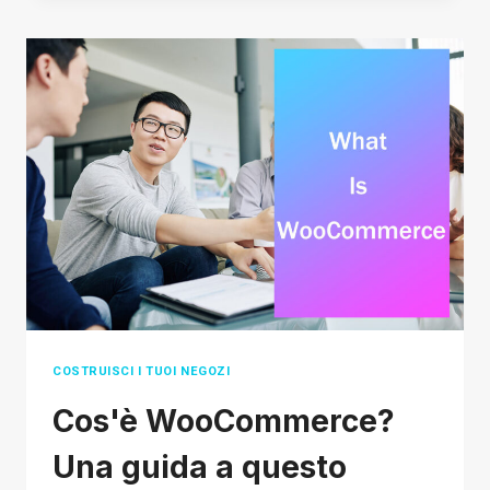
DOVRESTI
USARLO
PER
CREARE
UN
NEGOZIO?
COSTRUISCI I TUOI NEGOZI
Cos'è WooCommerce?
Una guida a questo