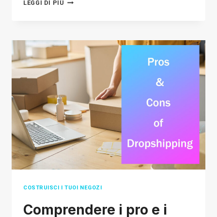
ETSY
LEGGI DI PIÙ
DROPSHIPPING
IN
2026:
A
ONE-
STOP
GUIDE
COSTRUISCI I TUOI NEGOZI
Comprendere i pro e i