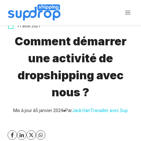
Aller
au
contenu
11 août 2021
Comment démarrer
une activité de
dropshipping avec
nous ?
Mis à jour à
5 janvier 2024
Par
Jack Han
Travailler avec Sup