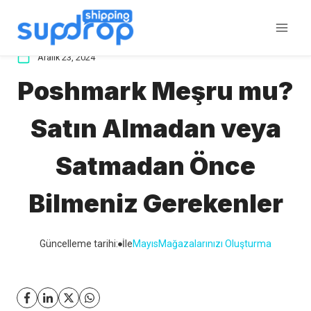
İçeriğe
atla
Aralık 23, 2024
Poshmark Meşru mu?
Satın Almadan veya
Satmadan Önce
Bilmeniz Gerekenler
Güncelleme tarihi:
İle
Mayıs
Mağazalarınızı Oluşturma