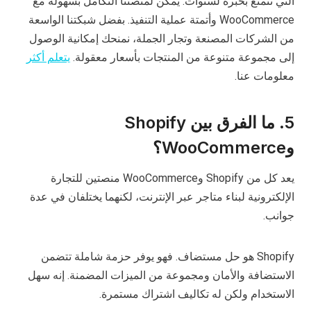
التي تتمتع بخبرة لسنوات. يمكن لمنصتنا التكامل بسهولة مع
WooCommerce وأتمتة عملية التنفيذ. بفضل شبكتنا الواسعة
من الشركات المصنعة وتجار الجملة، نمنحك إمكانية الوصول
إلى مجموعة متنوعة من المنتجات بأسعار معقولة.
يتعلم أكثر
معلومات عنا.
5. ما الفرق بين Shopify
وWooCommerce؟
يعد كل من Shopify وWooCommerce منصتين للتجارة
الإلكترونية لبناء متاجر عبر الإنترنت، لكنهما يختلفان في عدة
جوانب.
Shopify هو حل مستضاف. فهو يوفر حزمة شاملة تتضمن
الاستضافة والأمان ومجموعة من الميزات المضمنة. إنه سهل
الاستخدام ولكن له تكاليف اشتراك مستمرة.