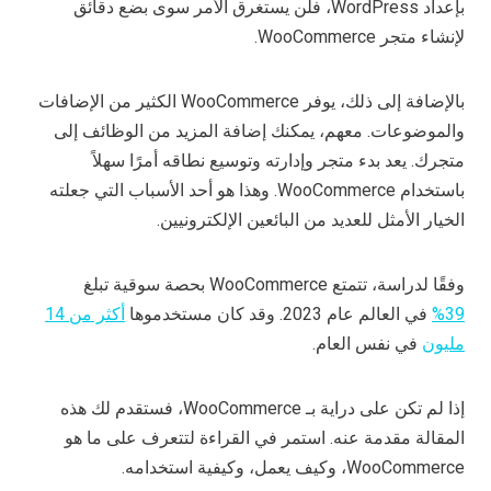
بإعداد WordPress، فلن يستغرق الأمر سوى بضع دقائق
لإنشاء متجر WooCommerce.
بالإضافة إلى ذلك، يوفر WooCommerce الكثير من الإضافات
والموضوعات. معهم، يمكنك إضافة المزيد من الوظائف إلى
متجرك. يعد بدء متجر وإدارته وتوسيع نطاقه أمرًا سهلاً
باستخدام WooCommerce. وهذا هو أحد الأسباب التي جعلته
الخيار الأمثل للعديد من البائعين الإلكترونيين.
وفقًا لدراسة، تتمتع WooCommerce بحصة سوقية تبلغ
39%
في العالم عام 2023. وقد كان مستخدموها
أكثر من 14
مليون
في نفس العام.
إذا لم تكن على دراية بـ WooCommerce، فستقدم لك هذه
المقالة مقدمة عنه. استمر في القراءة لتتعرف على ما هو
WooCommerce، وكيف يعمل، وكيفية استخدامه.