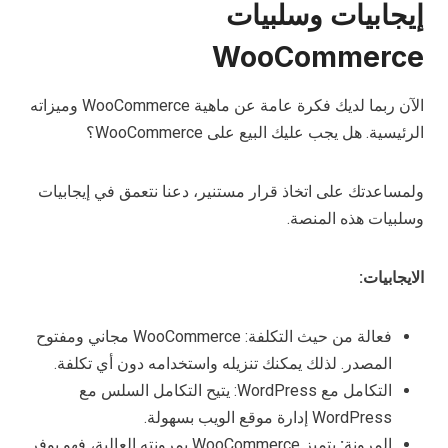
إيجابيات وسلبيات
WooCommerce
الآن ربما لديك فكرة عامة عن ماهية WooCommerce وميزاته
الرئيسية. هل يجب عليك البيع على WooCommerce؟
ولمساعدتك على اتخاذ قرار مستنير، دعنا نتعمق في إيجابيات
وسلبيات هذه المنصة.
الايجابيات:
فعالة من حيث التكلفة: WooCommerce مجاني ومفتوح
المصدر. لذلك يمكنك تنزيله واستخدامه دون أي تكلفة.
التكامل مع WordPress: يتيح التكامل السلس مع
WordPress إدارة موقع الويب بسهولة.
المرونة
:
يتميز WooCommerce بمرونته العالية، فهو يوفر