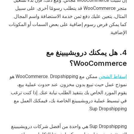
إن تثبيت WooCommerce مجاني. ومع ذلك، فإن بدء تشغيل
متجر WooCommerce قد يتطلب رسومًا أخرى. على سبيل
المثال، يتعين عليك دفع ثمن خدمة الاستضافة واسم المجال.
كما يمكن فرض رسوم إضافية على بعض السمات أو المكونات
الإضافية.
4. هل يمكنك دروبشيبينغ مع
WooCommerce؟
إسقاط الشحن
ممكن مع WooCommerce. Dropshipping هو
نموذج عمل حيث تبيع بدون مخزون. عند حدوث عملية بيع،
يقوم المورد الخاص بك بتنفيذ الطلب نيابة عنك. إذا كنت ترغب
في تبسيط عملية دروبشيبينغ الخاصة بك، فيمكنك العمل مع
Sup Dropshipping.
Sup Dropshipping هي واحدة من أفضل شركات دروبشيبينغ