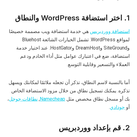
1. اختر استضافة WordPress والنطاق
استضافة ووردبريس
هي خدمة استضافة ويب مصممة خصيصًا
لمواقع WordPress. تشمل الخيارات الشائعة Bluehost
وSiteGround وDreamHost وHostGator. عند اختيار خدمة
استضافة، ضع في اعتبارك عوامل مثل أداء الخادم ودعم
العملاء والتسعير وقابلية التوسع.
أما بالنسبة لاسم النطاق، تذكر أن تجعله ملائمًا لمكانتك ويسهل
تذكره. يمكنك تسجيل نطاق من خلال مزود الاستضافة الخاص
بك أو مسجل نطاق مخصص مثل
Namecheap
,
نطاقات جوجل
،
أو
جودادي
.
2. قم بإعداد ووردبريس