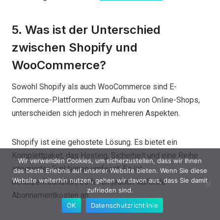
5. Was ist der Unterschied
zwischen Shopify und
WooCommerce?
Sowohl Shopify als auch WooCommerce sind E-
Commerce-Plattformen zum Aufbau von Online-Shops,
unterscheiden sich jedoch in mehreren Aspekten.
Shopify ist eine gehostete Lösung. Es bietet ein
Komplettpaket, das Hosting, Sicherheit und eine Reihe
Wir verwenden Cookies, um sicherzustellen, dass wir Ihnen
integrierter Funktionen umfasst. Es ist
das beste Erlebnis auf unserer Website bieten. Wenn Sie diese
Website weiterhin nutzen, gehen wir davon aus, dass Sie damit
benutzerfreundlich, es fallen jedoch laufende
zufrieden sind.
Abonnementkosten an.
OK
Datenschutzrichtlinie