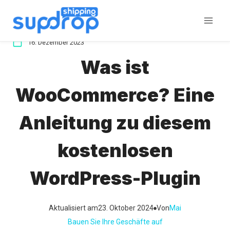
Zum
Inhalt
springen
16. Dezember 2023
Was ist
WooCommerce? Eine
Anleitung zu diesem
kostenlosen
WordPress-Plugin
Aktualisiert am
23. Oktober 2024
Von
Mai
Bauen Sie Ihre Geschäfte auf