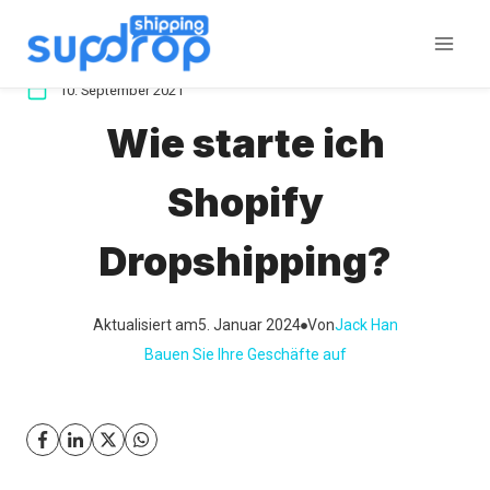
Zum
Inhalt
springen
10. September 2021
Wie starte ich
Shopify
Dropshipping?
Aktualisiert am
5. Januar 2024
Von
Jack Han
Bauen Sie Ihre Geschäfte auf