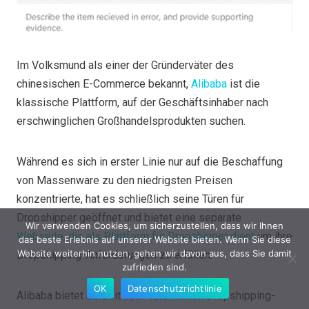
Im Volksmund als einer der Gründerväter des
chinesischen E-Commerce bekannt,
Alibaba
ist die
klassische Plattform, auf der Geschäftsinhaber nach
erschwinglichen Großhandelsprodukten suchen.
Während es sich in erster Linie nur auf die Beschaffung
von Massenware zu den niedrigsten Preisen
konzentrierte, hat es schließlich seine Türen für
Dropshipper geöffnet und bietet eine separate
Wir verwenden Cookies, um sicherzustellen, dass wir Ihnen
Webseite, die als Plattform für Dropshipper dient
um ihre
das beste Erlebnis auf unserer Website bieten. Wenn Sie diese
Website weiterhin nutzen, gehen wir davon aus, dass Sie damit
Dropshipping-Anforderungen zu erfüllen.
zufrieden sind.
OK
Datenschutzrichtlinie
Alibaba bietet derzeit über eine Million Dropshipping-