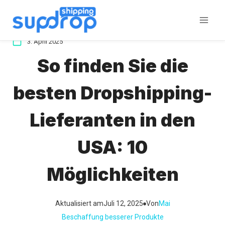
Zum
Inhalt
springen
3. April 2025
So finden Sie die
besten Dropshipping-
Lieferanten in den
USA: 10
Möglichkeiten
Aktualisiert am
Juli 12, 2025
Von
Mai
Beschaffung besserer Produkte