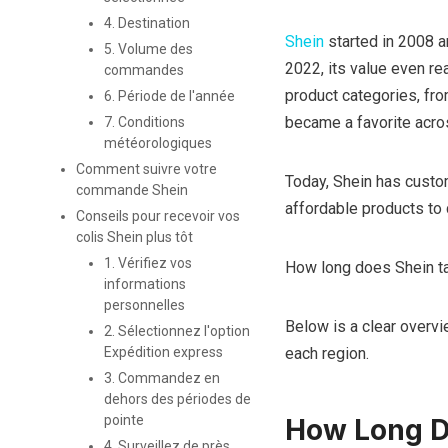
4. Destination
Shein
started in 2008 a
5. Volume des
2022, its value even r
commandes
product categories, fro
6. Période de l'année
became a favorite acr
7. Conditions
météorologiques
Comment suivre votre
Today, Shein has custom
commande Shein
affordable products to
Conseils pour recevoir vos
colis Shein plus tôt
1. Vérifiez vos
How long does Shein ta
informations
personnelles
Below is a clear overvi
2. Sélectionnez l'option
each region.
Expédition express
3. Commandez en
dehors des périodes de
pointe
How Long Do
4. Surveillez de près