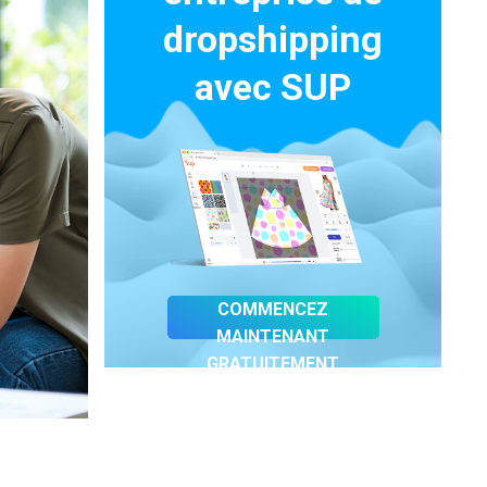
dropshipping
avec SUP
COMMENCEZ
MAINTENANT
GRATUITEMENT