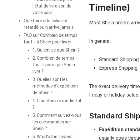
Timeline)
l'état de livraison de
votre colis
Que faire si le colis est
Most Shein orders arriv
retardé ou n'arrive jamais
FAQ sur Combien de temps
In general:
faut-il à Shein pour livrer
1. Qu’est-ce que Shein ?
2. Combien de temps
Standard Shipping
faut-il pour que Shein
Express Shipping:
livre ?
3. Quelles sont les
The exact delivery tim
méthodes d'expédition
de Shein ?
Friday or holiday sales.
4. D'où Shein expédie-t-il
?
Standard Ship
5. Comment suivez-vous
les commandes sur
Shein ?
Expédition stand
6. What's the fastest
usually goes throu