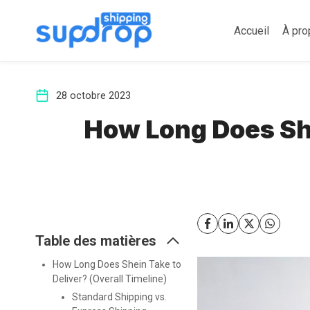
Aller
au
Accueil
À pro
contenu
28 octobre 2023
How Long Does She
Table des matières
How Long Does Shein Take to
Deliver? (Overall Timeline)
Standard Shipping vs.