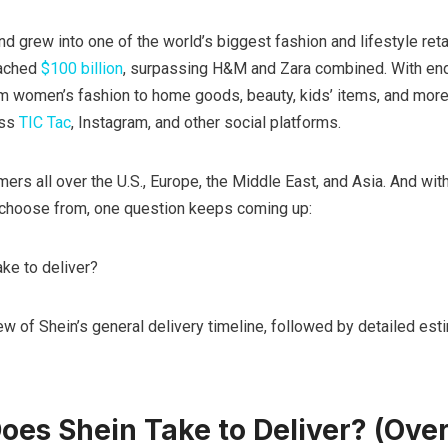
nd grew into one of the world’s biggest fashion and lifestyle retai
eached
$100 billion
, surpassing H&M and Zara combined. With en
m women’s fashion to home goods, beauty, kids’ items, and more.
oss
TIC Tac
, Instagram, and other social platforms.
ers all over the U.S., Europe, the Middle East, and Asia. And wi
 choose from, one question keeps coming up:
ke to deliver?
ew of Shein’s general delivery timeline, followed by detailed est
es Shein Take to Deliver? (Over