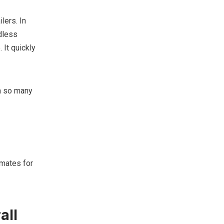
lers. In
dless
 It quickly
th so many
imates for
all