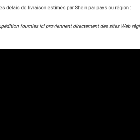
 les délais de livraison estimés par Shein par pays ou région :
xpédition fournies ici proviennent directement des sites Web rég