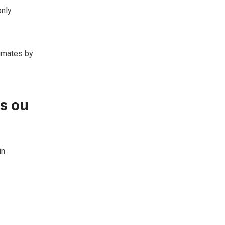
only
timates by
ys ou
in