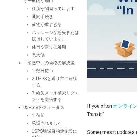
る一般的な理由
住所が間違っています
通関手続き
荷物が重すぎる
パッケージが紛失または
破損しています。
休日や祭りの延期
悪天候
「輸送中」の荷物の解決策
1. 数日待つ
2. USPSと送り主に連絡
する
3. 紛失メール検索リクエ
ストを送信する
If you often
オンライ
USPS追跡ステータス
Transit.”
出荷前
承認されました
USPS地域目的地施設に
Sometimes it updates 