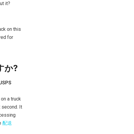
t it?
ck on this
ved for
すか?
 USPS
 on a truck
 second. It
ocessing
he
配送