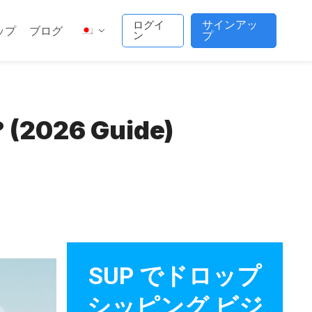
サインアッ
ログイ
ップ
ブログ
ン
プ
 (2026 Guide)
SUP でドロップ
シッピング ビジ