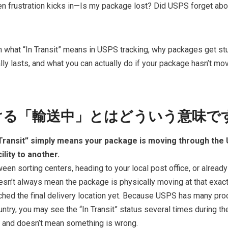
when frustration kicks in—Is my package lost? Did USPS forget abou
 what “In Transit” means in USPS tracking, why packages get stu
ally lasts, and what you can actually do if your package hasn’t mo
おける「輸送中」とはどういう意味で
n Transit” simply means your package is moving through the
lity to another.
een sorting centers, heading to your local post office, or already
doesn’t always mean the package is physically moving at that exact
ached the final delivery location yet. Because USPS has many pr
untry, you may see the “In Transit” status several times during t
l and doesn’t mean something is wrong.