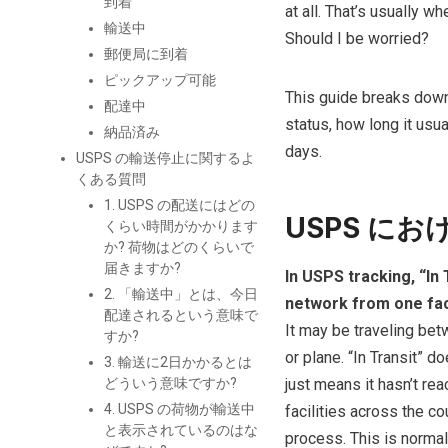
到着
at all. That’s usually 
輸送中
Should I be worried?
郵便局に到着
ピックアップ可能
This guide breaks down
配達中
status, how long it usu
納品済み
days.
USPS の輸送停止に関するよ
くある質問
1. USPS の配送にはどの
USPS に
くらい時間がかかります
か? 荷物はどのくらいで
届きますか?
In USPS tracking, “I
2. 「輸送中」とは、今日
network from one faci
配達されるという意味で
It may be traveling betw
すか?
or plane. “In Transit” 
3. 輸送に2日かかるとは
どういう意味ですか?
just means it hasn’t re
4. USPS の荷物が輸送中
facilities across the co
と表示されているのはな
process. This is norma