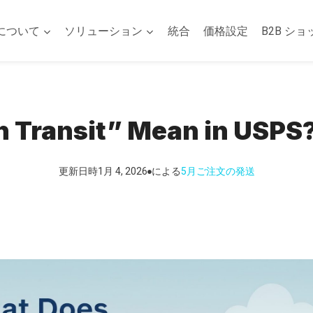
について
ソリューション
統合
価格設定
B2B ショ
n Transit” Mean in USPS?
更新日時
1月 4, 2026
による
5月
ご注文の発送