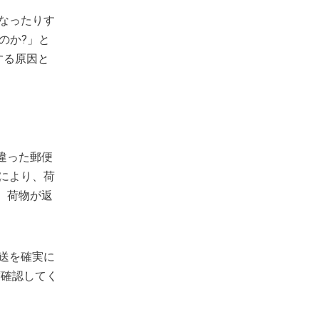
なったりす
のか?」と
する原因と
違った郵便
により、荷
、荷物が返
送を確実に
度確認してく