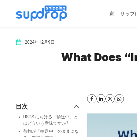
コ
ン
家
サップ
テ
ン
ツ
2024年12月9日
に
ス
What Does “I
キ
ッ
プ
目次
USPS における「輸送中」と
はどういう意味ですか?
荷物が「輸送中」のままにな