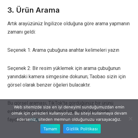
3. Ürün Arama
Artık arayüzünüz İngilizce olduğuna göre arama yapmanın
zamanı geldi:
Seçenek 1: Arama çubuğuna anahtar kelimeleri yazın
Seçenek 2: Bir resim yüklemek için arama çubuğunun
yanındaki kamera simgesine dokunun; Taobao sizin için
görsel olarak benzer öğeleri bulacaktır.
Bu görsel araması, TikTok'ta gördüğünüz bir ürünü
Web sitemizde size en iyi deneyimi sunduğumuzdan emin
eşleştirmeye çalışıyorsanız inanılmaz derecede
olmak için çerezleri kullanıyoruz. Bu siteyi kullanmaya devam
faydalıdır.
eBay
.
ederseniz, siteden memnun olduğunuzu varsayacağız.
Tamam
Gizlilik Politikası