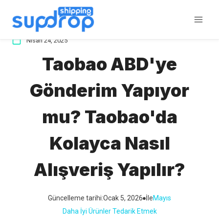
İçeriğe
atla
Nisan 24, 2025
Taobao ABD'ye
Gönderim Yapıyor
mu? Taobao'da
Kolayca Nasıl
Alışveriş Yapılır?
Güncelleme tarihi:
Ocak 5, 2026
İle
Mayıs
Daha İyi Ürünler Tedarik Etmek