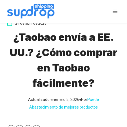
Saltar
al
contenido
24 de abril de 2025
¿Taobao envía a EE.
UU.? ¿Cómo comprar
en Taobao
fácilmente?
Actualizado en
enero 5, 2026
Por
Puede
Abastecimiento de mejores productos