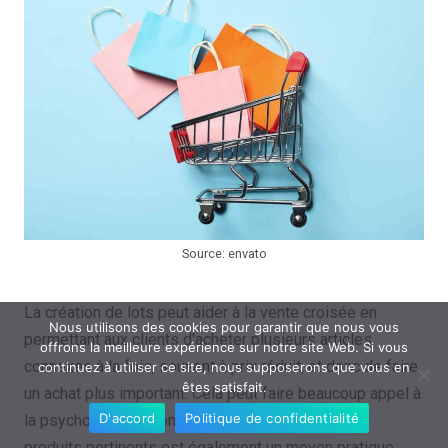
Source: envato
La création de lots peut aider à la vente croisée en
Nous utilisons des cookies pour garantir que nous vous
permettant aux clients d'acheter plusieurs articles
offrons la meilleure expérience sur notre site Web. Si vous
connexes à la fois, souvent à prix réduit, et donc de faire
continuez à utiliser ce site, nous supposerons que vous en
êtes satisfait.
un achat plus important. Cela peut faire beaucoup appel à
D'accord
Politique de confidentialité
la psychologie du consommateur. Regrouper des
produits pertinents est également un moyen pratique