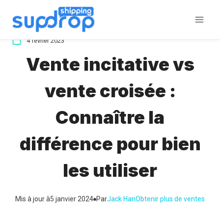
Aller
au
contenu
4 février 2023
Vente incitative vs
vente croisée :
Connaître la
différence pour bien
les utiliser
Mis à jour à
5 janvier 2024
Par
Jack Han
Obtenir plus de ventes