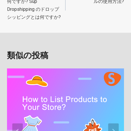
何ですか? Sup
ルの使用方法?
ナ
Dropshipping のドロップ
シッピングとは何ですか?
ビ
ゲ
ー
類似の投稿
シ
ョ
ン