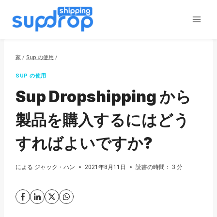
コ
ン
テ
ン
ツ
家
/
Sup の使用
/
に
SUP の使用
ス
Sup Dropshipping から
キ
ッ
製品を購入するにはどう
プ
すればよいですか?
による
ジャック・ハン
2021年8月11日
読書の時間：
3
分