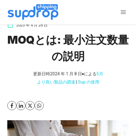
コ
ン
テ
2023 年 4 月 26 日
ン
MOQとは: 最小注文数量
ツ
に
の説明
ス
キ
ッ
更新日時
2024 年 1 月 8 日
による
5月
プ
より良い製品の調達
 | 
Sup の使用