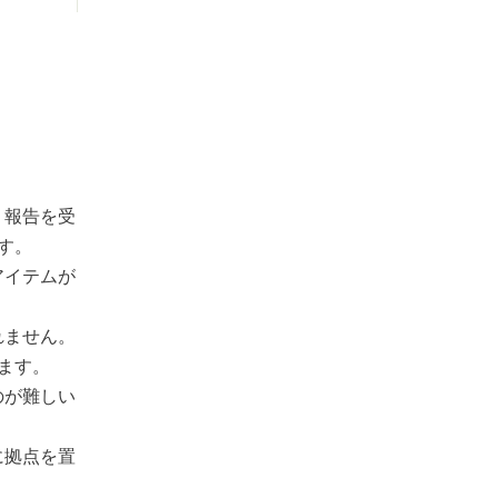
う報告を受
す。
アイテムが
れません。
ます。
のが難しい
に拠点を置