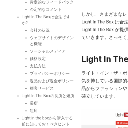
肯定的なフィードバック
否定的なコメント
しかし、さまざまなレ
Light In The Boxは合法です
Light In The 
か?
Light In The
会社の状況
ていきます。さっそく
ウェブサイトのデザイン
と機能
ソーシャルメディア
Light In
価格設定
支払方法
ライト・イン・ザ・ボ
プライバシーポリシー
気を博している国際的
返品および返金ポリシー
品からファッションや
顧客サービス
Light In The Boxの長所と短所
確立しています。
長所:
短所:
Light in the boxから購入する
前に知っておくべきヒント