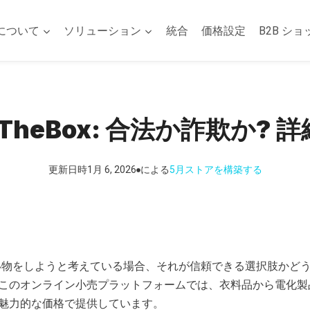
について
ソリューション
統合
価格設定
B2B ショ
InTheBox: 合法か詐欺か?
更新日時
1月 6, 2026
による
5月
ストアを構築する
 Box で買い物をしようと考えている場合、それが信頼できる選択肢か
このオンライン小売プラットフォームでは、衣料品から電化製
魅力的な価格で提供しています。