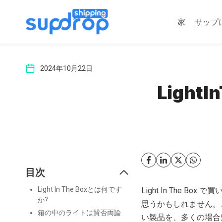
コ
ン
家
サップ
テ
ン
ツ
2024年10月22日
に
ス
Light
キ
ッ
プ
目次
Light In The Boxとは何です
Light In The
か?
思うかもしれません。
箱の中のライトは賛否両論
い製品を、多くの場合