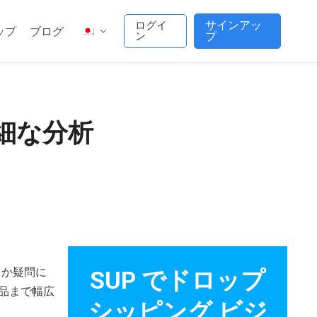
サインアッ
ログイ
ップ
ブログ
ン
プ
 詳細な分析
どうか疑問に
SUP でドロップ
品まで幅広
シッピング ビジ