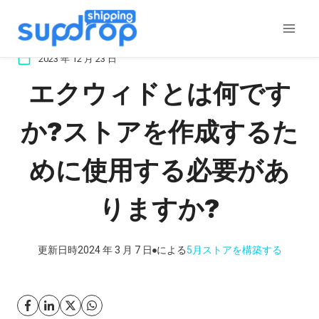
コ
ン
テ
2023 年 12 月 23 日
ン
エクウィドとは何です
ツ
に
か?ストアを作成するた
ス
キ
めに使用する必要があ
ッ
プ
りますか?
更新日時
2024 年 3 月 7 日
による
5月
ストアを構築する