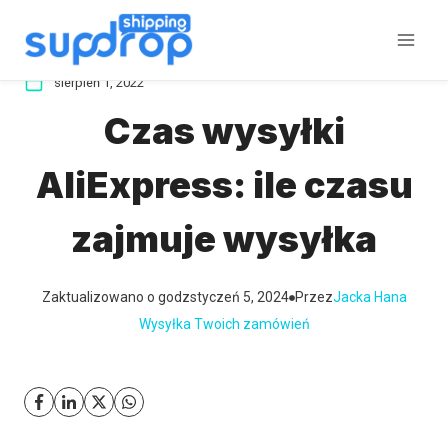
Przeskocz
do
treści
sierpień 1, 2022
Czas wysyłki
AliExpress: ile czasu
zajmuje wysyłka
Zaktualizowano o godz
styczeń 5, 2024
Przez
Jacka Hana
Wysyłka Twoich zamówień