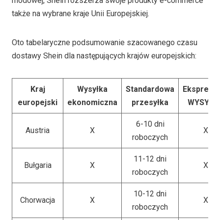
modowej, Shein rozszerza swoje produkty e-commerce
także na wybrane kraje Unii Europejskiej.
Oto tabelaryczne podsumowanie szacowanego czasu
dostawy Shein dla następujących krajów europejskich:
Kraj
Wysyłka
Standardowa
Ekspreso
europejski
ekonomiczna
przesyłka
WYSYŁK
6-10 dni
Austria
X
X
roboczych
11-12 dni
Bułgaria
X
X
roboczych
10-12 dni
Chorwacja
X
X
roboczych