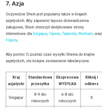
7. Azja
Oczywiście Shein jest popularny także w krajach
azjatyckich. Aby zapewnić lepsze doświadczenia
zakupowe, Shein stworzył dedykowane strony
internetowe dla
Singapur
,
Tajwan
,
Tajlandia
,
Wietnam
, oraz
Filipiny
.
Aby pomóc Ci poznać czas wysyłki Sheina do krajów
azjatyckich, oto kolejne zestawienie tabelaryczne:
Kraj
Standardowa
Ekspresowa
Kliknij i
azjatycki
przesyłka
WYSYŁKA
odbierz
8-9 dni
6-8 dni
Singapur
X
roboczych
roboczych