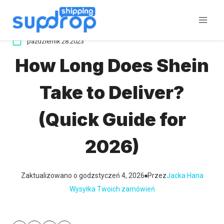
Przeskocz
do
treści
październik 28.2023
How Long Does Shein
Take to Deliver?
(Quick Guide for
2026)
Zaktualizowano o godz
styczeń 4, 2026
Przez
Jacka Hana
Wysyłka Twoich zamówień