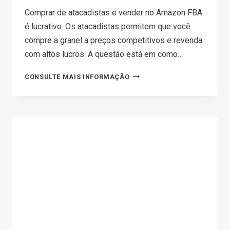
Comprar de atacadistas e vender no Amazon FBA
é lucrativo. Os atacadistas permitem que você
compre a granel a preços competitivos e revenda
com altos lucros. A questão está em como…
HOW
CONSULTE MAIS INFORMAÇÃO
TO
FIND
WHOLESALERS
FOR
AMAZON
FBA(2026
GUIDE)