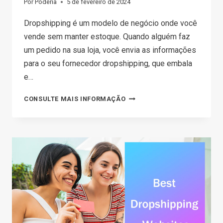
Por
Poderia
5 de fevereiro de 2024
Dropshipping é um modelo de negócio onde você
vende sem manter estoque. Quando alguém faz
um pedido na sua loja, você envia as informações
para o seu fornecedor dropshipping, que embala
e…
ZENDROP
CONSULTE MAIS INFORMAÇÃO
REVIEW:
IS
IT
THE
BEST
DROPSHIPPING
SOLUTION
2026?