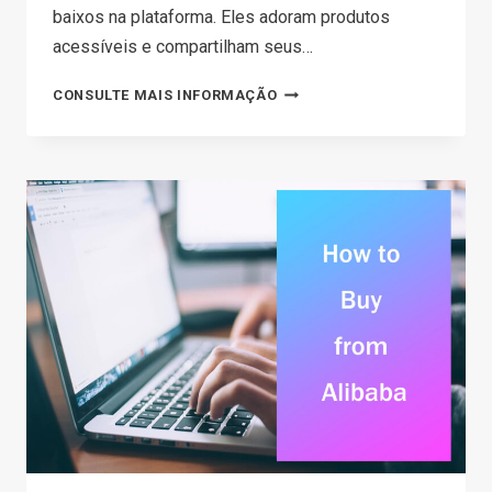
baixos na plataforma. Eles adoram produtos
acessíveis e compartilham seus…
IS
CONSULTE MAIS INFORMAÇÃO
TEMU
SAFE?
THE
TRUTH
YOU
MUST
KNOW
BEFORE
ORDERING(2026)