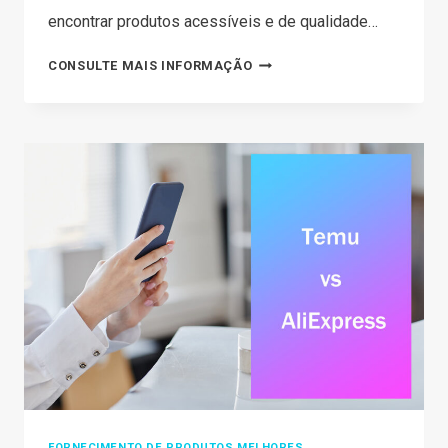
encontrar produtos acessíveis e de qualidade…
TEMU
CONSULTE MAIS INFORMAÇÃO
VS
WISH:
TEMU
É
COMO
WISH?
(UMA
COMPARAÇÃO
APROFUNDADA)
FORNECIMENTO DE PRODUTOS MELHORES