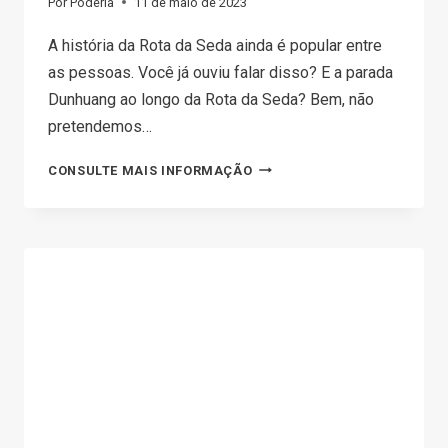
Por
Poderia
11 de maio de 2023
A história da Rota da Seda ainda é popular entre
as pessoas. Você já ouviu falar disso? E a parada
Dunhuang ao longo da Rota da Seda? Bem, não
pretendemos…
DROPSHIPPING
CONSULTE MAIS INFORMAÇÃO
DHGATE:
DROPSHIP
DO
DHGATE
EM
6
ETAPAS