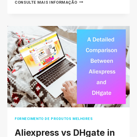
HOW
CONSULTE MAIS INFORMAÇÃO
TO
SELL
ON
AMAZON
FROM
ALIBABA
TO
MAKE
MONEY
2026
FORNECIMENTO DE PRODUTOS MELHORES
Aliexpress vs DHgate in