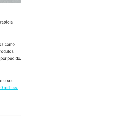
ratégia
dos como
rodutos
por pedido,
de o seu
00 milhões