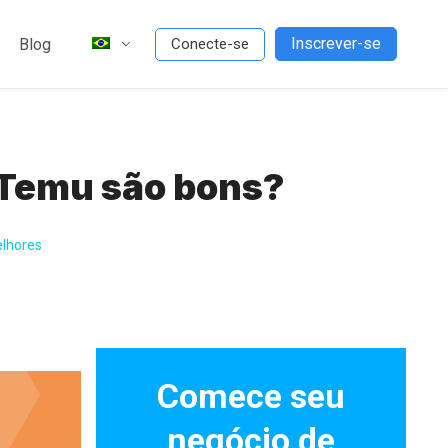
Inscrever-se
Blog
Conecte-se
 Temu são bons?
elhores
Comece seu
negócio de