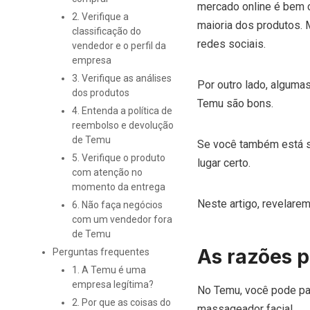
mercado online é bem 
2. Verifique a
maioria dos produtos.
classificação do
redes sociais.
vendedor e o perfil da
empresa
3. Verifique as análises
Por outro lado, alguma
dos produtos
Temu são bons.
4. Entenda a política de
reembolso e devolução
de Temu
Se você também está se
5. Verifique o produto
lugar certo.
com atenção no
momento da entrega
Neste artigo, revelar
6. Não faça negócios
com um vendedor fora
de Temu
As razões p
Perguntas frequentes
1. A Temu é uma
empresa legítima?
No Temu, você pode pag
2. Por que as coisas do
massageador facial.