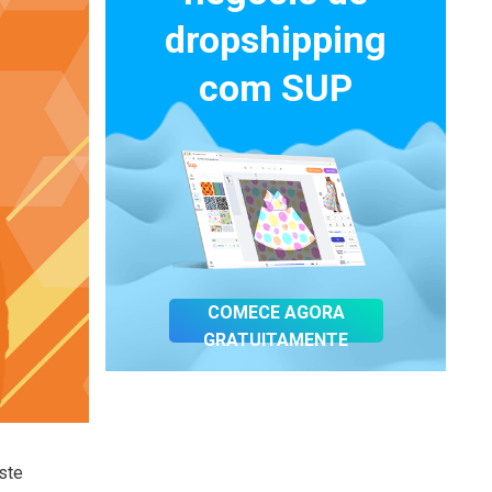
dropshipping
com SUP
COMECE AGORA
GRATUITAMENTE
ste