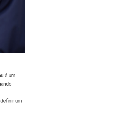
mu é um
uando
definir um