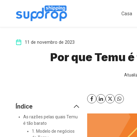
Ir
para
Casa
o
conteúdo
11 de novembro de 2023
Por que Temu é
Atual
Índice
As razões pelas quais Temu
é tão barato
1. Modelo de negócios