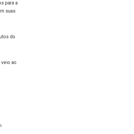
s para a
em suas
utos do
 veio ao
m