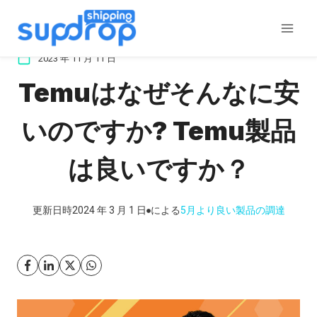
コ
ン
テ
2023 年 11 月 11 日
ン
Temuはなぜそんなに安
ツ
に
いのですか? Temu製品
ス
キ
は良いですか？
ッ
プ
更新日時
2024 年 3 月 1 日
による
5月
より良い製品の調達