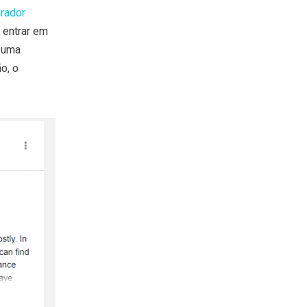
rador
 entrar em
r uma
o, o