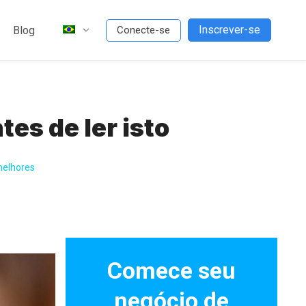
Inscrever-se
Blog
Conecte-se
es de ler isto
melhores
Comece seu
negócio de