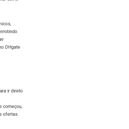
nicos,
ermitindo
er
 no DHgate
ra ir direto
ue começou,
 ofertas.