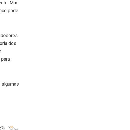
ente. Mas
Você pode
endedores
oria dos
r
 para
e algumas