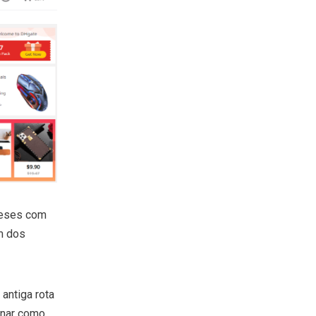
neses com
m dos
antiga rota
onar como