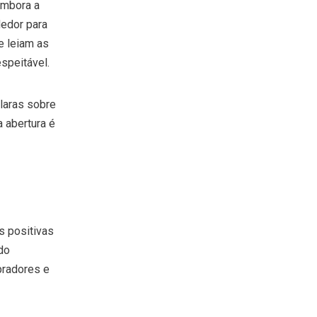
Embora a
dedor para
e leiam as
speitável.
laras sobre
 abertura é
s positivas
do
pradores e