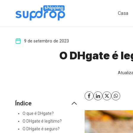
Ir
para
Casa
o
conteúdo
9 de setembro de 2023
O DHgate é le
Atualiz
Índice
O que é DHgate?
O DHgate é legítimo?
O DHgate é seguro?