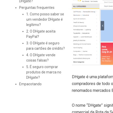
DHgate?
Perguntas frequentes
1. Como posso saber se
um vendedor DHgate é
legítimo?
2. O DHgate aceita
PayPal?
3. O DHgate é seguro
para cartões de crédito?
4. O DHgate vende
coisas falsas?
5. É seguro comprar
produtos de marca no
DHgate é uma plataform
DHgate?
compradores de todo o
Empacotando
renomados mercados B
O nome “DHgate” signif
comercial da Rota da S