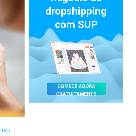
dropshipping
com SUP
COMECE AGORA
GRATUITAMENTE
e
18,6