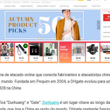
a de atacado online que conecta fabricantes e atacadistas chi
 mundo. Fundada em Pequim em 2004, a DHgate evoluiu para u
2B na China.
ica “Dunhuang” e “Gate”.
Dunhuang
é um lugar-chave ao longo da 
eda, que liga a China ao resto do mundo. DHgate pretende funci