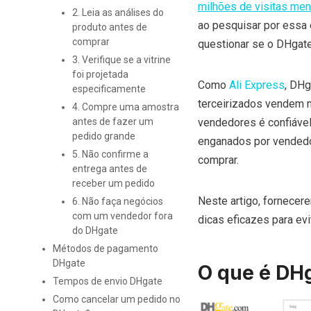
milhões de visitas men
2. Leia as análises do
ao pesquisar por essa 
produto antes de
comprar
questionar se o DHgate
3. Verifique se a vitrine
foi projetada
Como
Ali Express
, DHg
especificamente
terceirizados vendem 
4. Compre uma amostra
vendedores é confiáve
antes de fazer um
pedido grande
enganados por vendedor
5. Não confirme a
comprar.
entrega antes de
receber um pedido
Neste artigo, fornecer
6. Não faça negócios
com um vendedor fora
dicas eficazes para ev
do DHgate
Métodos de pagamento
DHgate
O que é DH
Tempos de envio DHgate
Como cancelar um pedido no