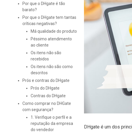
Por que o DHgate é tão
barato?
Por que o DHgate tem tantas
críticas negativas?
Má qualidade do produto
Péssimo atendimento
ao cliente
Os itens não são
recebidos
Os itens não são como
descritos
Prós e contras do DHgate
Prós do DHgate
Contras do DHgate
Como comprar no DHGate
com segurança?
1. Verifique o perfil e a
reputação da empresa
DHgate é um dos princ
do vendedor