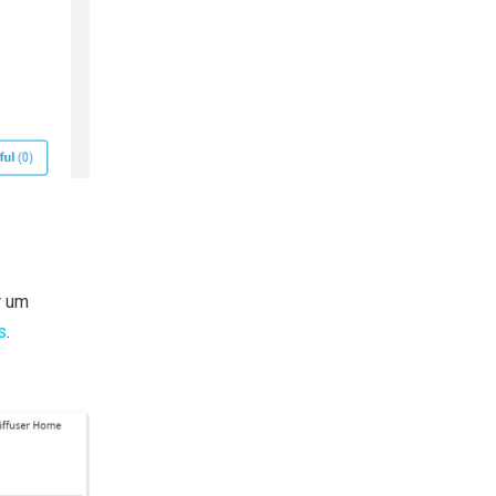
r um
s
.