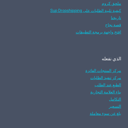
ملحق كروم
كيفية تلبية الطلبات على Sup Dropshipping
تاريخنا
قصة نجاح
افتح واجهة برمجة التطبيقات
الذي نفعله
مركز المنتجات الفائزة
مركز تنفيذ الطلبات
الطبع عند الطلب
بناء العلامة التجارية
التكامل
التسعير
بلغ عن سوء معاملة