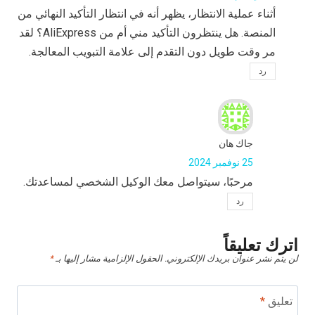
أثناء عملية الانتظار، يظهر أنه في انتظار التأكيد النهائي من
المنصة. هل ينتظرون التأكيد مني أم من AliExpress؟ لقد
مر وقت طويل دون التقدم إلى علامة التبويب المعالجة.
رد
جاك هان
25 نوفمبر 2024
مرحبًا، سيتواصل معك الوكيل الشخصي لمساعدتك.
رد
اترك تعليقاً
لن يتم نشر عنوان بريدك الإلكتروني.
الحقول الإلزامية مشار إليها بـ
*
تعليق
*