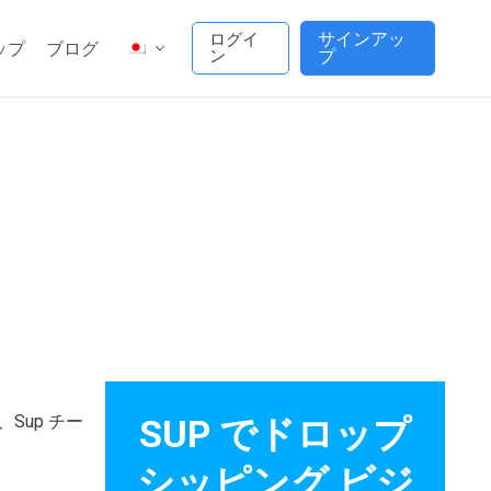
サインアッ
ログイ
ップ
ブログ
ン
プ
up チー
SUP でドロップ
シッピング ビジ