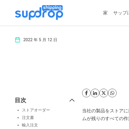
コ
ン
家
サップ
テ
ン
ツ
2022 年 5 月 12 日
に
ス
キ
ッ
プ
目次
ストアオーダー
当社の製品をストアに
注文書
ムが残りのすべての作
輸入注文