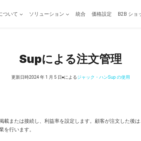
について
ソリューション
統合
価格設定
B2B ショ
Supによる注文管理
更新日時
2024 年 1 月 5 日
による
ジャック・ハン
Sup の使用
掲載または接続し、利益率を設定します。顧客が注文した後は、S
業を行います。