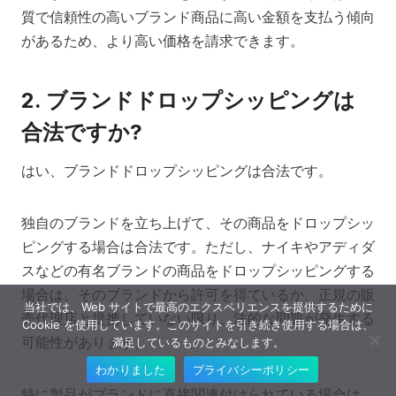
質で信頼性の高いブランド商品に高い金額を支払う傾向
があるため、より高い価格を請求できます。
2. ブランドドロップシッピングは
合法ですか?
はい、ブランドドロップシッピングは合法です。
独自のブランドを立ち上げて、その商品をドロップシッ
ピングする場合は合法です。ただし、ナイキやアディダ
スなどの有名ブランドの商品をドロップシッピングする
場合は、そのブランドから許可を得ているか、正規の販
当社では、Web サイトで最高のエクスペリエンスを提供するために
売代理店と提携していない限り、法的な問題が発生する
Cookie を使用しています。このサイトを引き続き使用する場合は、
可能性があります。
満足しているものとみなします。
わかりました
プライバシーポリシー
特に製品がブランドに直接関連付けられている場合は、