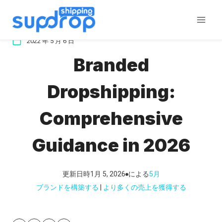
コ
ン
テ
2022 年 5 月 6 日
ン
Branded
ツ
に
Dropshipping:
ス
キ
Comprehensive
ッ
プ
Guidance in 2026
更新日時
1月 5, 2026
による
5月
ブランドを構築する
 | 
より多くの売上を獲得する