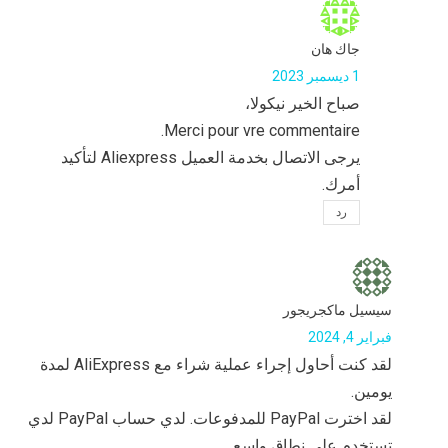
جاك هان
1 ديسمبر 2023
صباح الخير نيكولا،
Merci pour vre commentaire.
يرجى الاتصال بخدمة العميل Aliexpress لتأكيد
أمرك.
رد
سيسيل ماكجريجور
فبراير 4, 2024
لقد كنت أحاول إجراء عملية شراء مع AliExpress لمدة
يومين.
لقد اخترت PayPal للمدفوعات. لدي حساب PayPal لدي
تستخدم على نطاق واسع.