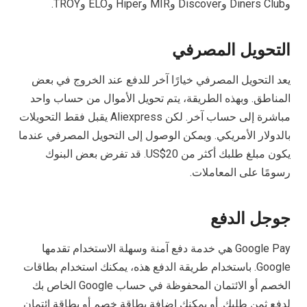
وDiners Club وDiscover وMIR وHiper وELO وTROY.
التحويل المصرفي
يعد التحويل المصرفي خيارًا آخر للدفع عند الخروج في بعض
المناطق. وبهذه الطريقة، يتم تحويل الأموال من حساب واحد
مباشرة إلى حساب آخر. لكن Aliexpress يقبل فقط التحويلات
بالدولار الأمريكي. ويمكن الوصول إلى التحويل المصرفي عندما
يكون مبلغ طلبك أكثر من US$20. قد تفرض بعض البنوك
رسومًا على المعاملات.
جوجل الدفع
Google Pay هي خدمة دفع آمنة وسهلة الاستخدام تقدمها
Google. باستخدام طريقة الدفع هذه، يمكنك استخدام بطاقات
الخصم أو الائتمان المحفوظة في حساب Google الخاص بك
لدفع ثمن طلبك. أو يمكنك إضافة بطاقة خصم أو بطاقة ائتمان