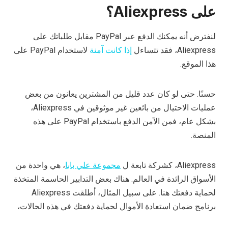
على Aliexpress؟
لنفترض أنه يمكنك الدفع عبر PayPal مقابل طلباتك على
Aliexpress، فقد تتساءل
إذا كانت آمنة
لاستخدام PayPal على
هذا الموقع.
حسنًا. حتى لو كان عدد قليل من المشترين يعانون من بعض
عمليات الاحتيال من بائعين غير موثوقين في Aliexpress،
بشكل عام، فمن الآمن الدفع باستخدام PayPal على هذه
المنصة.
Aliexpress، كشركة تابعة ل
مجموعة علي بابا
، هي واحدة من
الأسواق الرائدة في العالم. هناك بعض التدابير الحاسمة المتخذة
لحماية دفعتك هنا. على سبيل المثال، أطلقت Aliexpress
برنامج ضمان استعادة الأموال لحماية دفعتك في هذه الحالات،