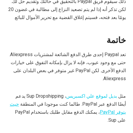
ذلك سيقوم فريق Paypal بالتحقيق في حالتك وتقديم حل لك.
لكن تذكر أنه إذا لم يتم تصعيد النزاع إلى مطالبة في غضون 20
يومًا بعد فتحه، فسيتم إغلاق القضية مع تحرير الأموال للبائع.
خاتمة
تعد Paypal إحدى طرق الدفع الشائعة لمشتريات Aliexpress.
حتى مع وجود عيوب، فإنه لا يزال بإمكانه التفوق على خيارات
الدفع الأخرى. لكن PayPal غير متوفر في بعض البلدان على
Aliexpress.
مثل
بديل لموقع علي اكسبريس
، Sup Dropshipping يدعم
أيضًا الدفع عبر PayPal. طالما كنت موجودا في المنطقة
حيث
يتوفر PayPal
، يمكنك الدفع مقابل طلبك باستخدام PayPal
على Sup.