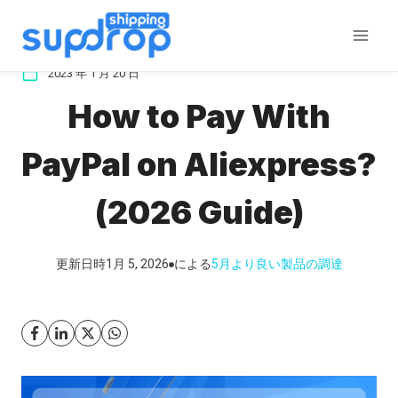
コ
ン
テ
2023 年 1 月 20 日
ン
How to Pay With
ツ
に
PayPal on Aliexpress?
ス
キ
(2026 Guide)
ッ
プ
更新日時
1月 5, 2026
による
5月
より良い製品の調達