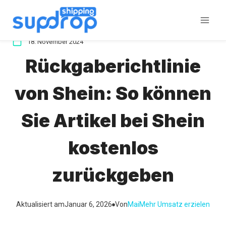
Zum
Inhalt
springen
18. November 2024
Rückgaberichtlinie
von Shein: So können
Sie Artikel bei Shein
kostenlos
zurückgeben
Aktualisiert am
Januar 6, 2026
Von
Mai
Mehr Umsatz erzielen