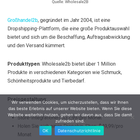
Quelle: Wholesale2B
Großhandel2b
, gegründet im Jahr 2004, ist eine
Dropshipping-Plattform, die eine große Produktauswahl
bietet und sich um die Beschaffung, Auftragsabwicklung
und den Versand kümmert.
Produkttypen
: Wholesale2b bietet über 1 Million
Produkte in verschiedenen Kategorien wie Schmuck,
Schönheitsprodukte und Tierbedarf.
Preisgestaltung
:
Wir verwenden Cookies, um sicherzustellen, dass wir Ihnen
das beste Erlebnis auf unserer Website bieten. Wenn Sie diese
Website weiterhin nutzen, gehen wir davon aus, dass Sie damit
Store-Integrationen: $37,99/pro Monat
zufrieden sind.
Holen Sie sich einen Dropship-Shop: $49,99/pro
OK
Datenschutzrichtlinie
Monat