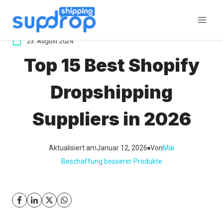
Zum
Inhalt
springen
23. August 2024
Top 15 Best Shopify
Dropshipping
Suppliers in 2026
Aktualisiert am
Januar 12, 2026
Von
Mai
Beschaffung besserer Produkte