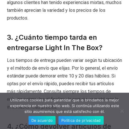
algunos clientes han tenido experiencias mixtas, muchos
también aprecian la variedad y los precios de los
productos.
3. ¿Cuánto tiempo tarda en
entregarse Light In The Box?
Los tiempos de entrega pueden variar según tu ubicación
y el método de envío que elijas. Por lo general, el envío
estándar puede demorar entre 10 y 20 días hábiles. Si
optas por el envío rápido, puedes recibir tus artículos
más rápidamente. Consulta siempre los tiempos de
entrega estimados al finalizar la compra para obtener la
Utilizamos cookies para garantizar que le brindamos la mejor
experiencia en nuestro sitio web. Si continúa utilizando este
información más precisa.
sitio asumiremos que está satisfecho con él.
De acuerdo
Política de privacidad
4. ¿Cómo devolver artículos de