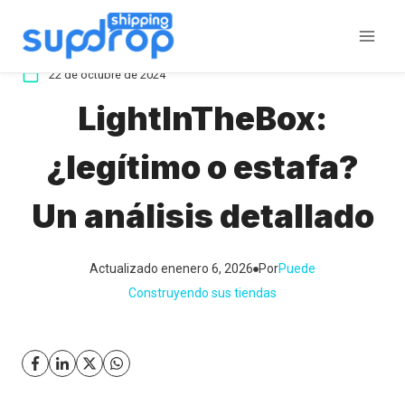
Saltar
al
contenido
22 de octubre de 2024
LightInTheBox:
¿legítimo o estafa?
Un análisis detallado
Actualizado en
enero 6, 2026
Por
Puede
Construyendo sus tiendas