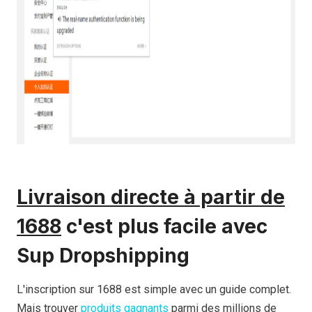
Livraison directe à partir de
1688
c'est plus facile avec
Sup Dropshipping
L'inscription sur 1688 est simple avec un guide complet.
Mais trouver
produits gagnants
parmi des millions de