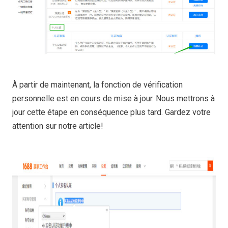
À partir de maintenant, la fonction de vérification
personnelle est en cours de mise à jour. Nous mettrons à
jour cette étape en conséquence plus tard. Gardez votre
attention sur notre article!