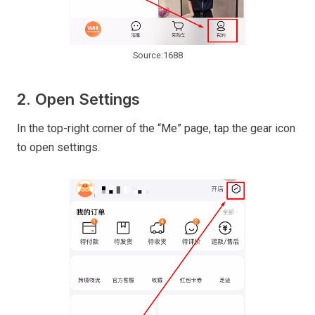
Source:1688
2. Open Settings
In the top-right corner of the “Me” page, tap the gear icon
to open settings.