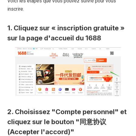
Voici les étapes que vous pouvez suivre pour vous
inscrire.
1. Cliquez sur « inscription gratuite »
sur la page d'accueil du 1688
2. Choisissez "Compte personnel" et
cliquez sur le bouton "同意协议
(Accepter l'accord)"