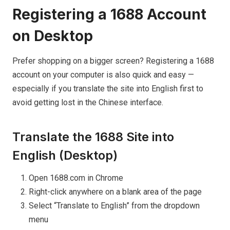
Registering a 1688 Account
on Desktop
Prefer shopping on a bigger screen? Registering a 1688
account on your computer is also quick and easy —
especially if you translate the site into English first to
avoid getting lost in the Chinese interface.
Translate the 1688 Site into
English (Desktop)
Open 1688.com in Chrome
Right-click anywhere on a blank area of the page
Select “Translate to English” from the dropdown
menu