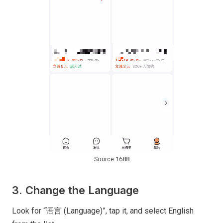
Source:1688
3. Change the Language
Look for “语言 (Language)”, tap it, and select English