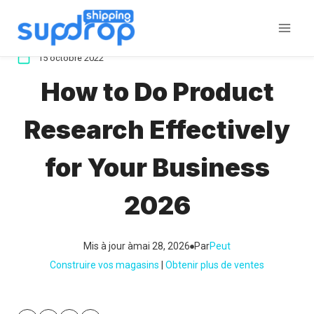
Aller
au
contenu
15 octobre 2022
How to Do Product
Research Effectively
for Your Business
2026
Mis à jour à
mai 28, 2026
Par
Peut
Construire vos magasins
 | 
Obtenir plus de ventes