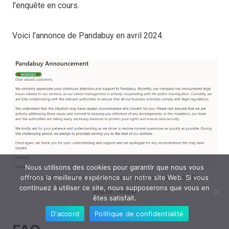
l'enquête en cours.
Voici l'annonce de Pandabuy en avril 2024.
Nous utilisons des cookies pour garantir que nous vous
offrons la meilleure expérience sur notre site Web. Si vous
Réponse de Pandabuy concernant les problèmes d'expédition
continuez à utiliser ce site, nous supposerons que vous en
Source : Reddit
êtes satisfait.
D'accord
Politique de confidentialité