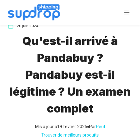
Aller
au
contenu
20 juin 2024
Qu'est-il arrivé à
Pandabuy ?
Pandabuy est-il
légitime ? Un examen
complet
Mis à jour à
19 février 2025
Par
Peut
Trouver de meilleurs produits