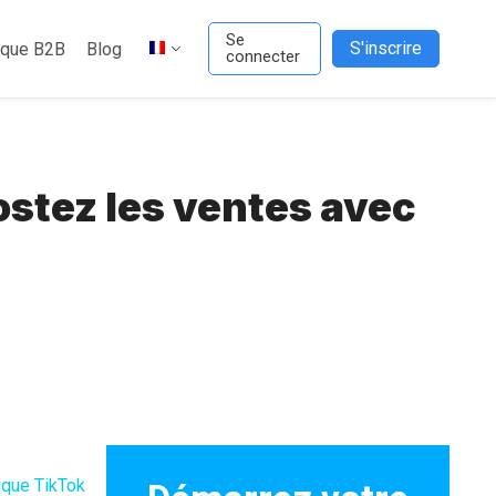
Se
S'inscrire
ique B2B
Blog
connecter
ostez les ventes avec
ique TikTok