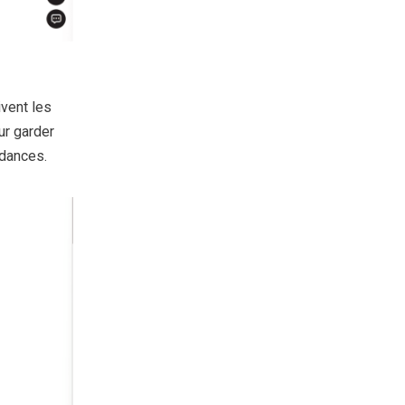
vent les
ur garder
ndances.