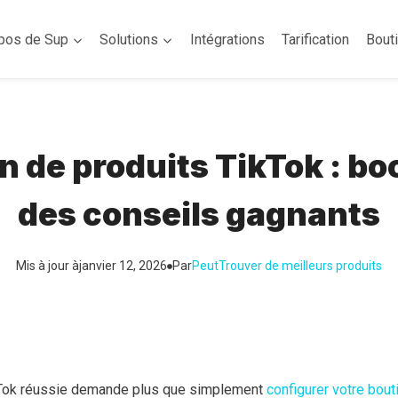
pos de Sup
Solutions
Intégrations
Tarification
Bout
on de produits TikTok : bo
des conseils gagnants
Mis à jour à
janvier 12, 2026
Par
Peut
Trouver de meilleurs produits
kTok réussie demande plus que simplement
configurer votre bout