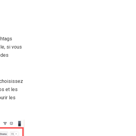
shtags
e, si vous
 des
 choisissez
os et les
urir les