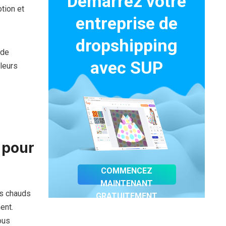
Démarrez votre
tion et
entreprise de
dropshipping
 de
avec SUP
leurs
 pour
COMMENCEZ
MAINTENANT
es chauds
GRATUITEMENT
ent.
ous