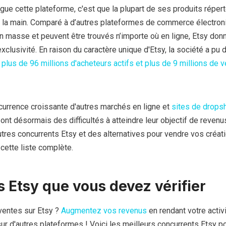
gue cette plateforme, c'est que la plupart de ses produits réper
 à la main. Comparé à d’autres plateformes de commerce électron
en masse et peuvent être trouvés n’importe où en ligne, Etsy don
exclusivité. En raison du caractère unique d'Etsy, la société a pu
à
plus de 96 millions d'acheteurs actifs et plus de 9 millions de 
currence croissante d'autres marchés en ligne et
sites de drops
ont désormais des difficultés à atteindre leur objectif de reven
tres concurrents Etsy et des alternatives pour vendre vos créat
cette liste complète.
 Etsy que vous devez vérifier
 ventes sur Etsy ?
Augmentez vos revenus
en rendant votre activi
r d'autres plateformes ! Voici les meilleurs concurrents Etsy p