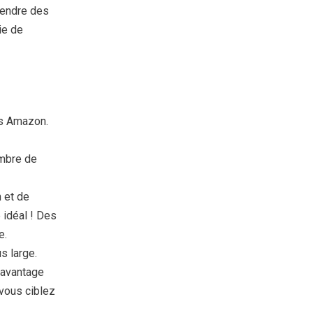
 vendre des
ie de
ès Amazon.
ombre de
 et de
 idéal ! Des
e.
s large.
davantage
 vous ciblez