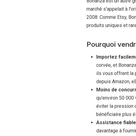
Bonanza est un autre gr
marché s'appelait à l'o
2008. Comme Etsy, Bona
produits uniques et rar
Pourquoi vendr
Importez facileme
corvée, et Bonanza
ils vous offrent la
depuis Amazon, eBa
Moins de concurr
qu'environ 50 000
éviter la pression 
bénéficiaire plus é
Assistance fiable
davantage à fournir