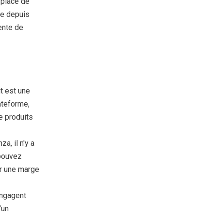
 place de
ue depuis
ente de
t est une
ateforme,
e produits
a, il n'y a
pouvez
er une marge
engagent
'un